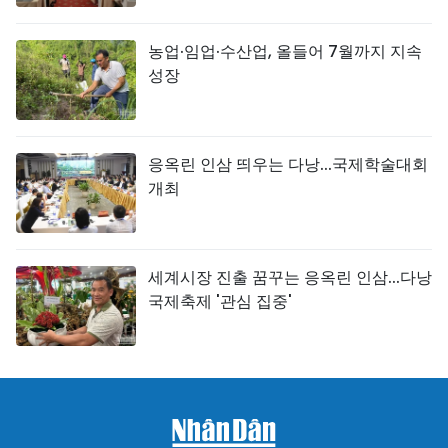
농업·임업·수산업, 올들어 7월까지 지속
성장
응옥린 인삼 띄우는 다낭...국제학술대회
개최
세계시장 진출 꿈꾸는 응옥린 인삼...다낭
국제축제 '관심 집중'