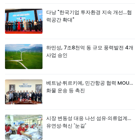
다낭 "한국기업 투자환경 지속 개선...협
력공간 확대"
하띤성, 7조8천억 동 규모 풍력발전 4개
사업 승인
베트남·튀르키예, 민간항공 협력 MOU...
화물 운송 등 촉진
시장 변동성 대응 나선 섬유·의류업계...
유연성·혁신 '눈길'