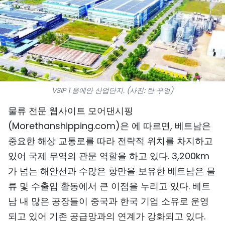
스포츠
과학기술
여행
세계
VSIP 1 응에안 산업단지. (사진: 탄 꾸엉)
사진
물류 전문 웹사이트 모어댄시핑
(Morethanshipping.com)은 에 따르면, 베트남은
비디오
중요한 해상 교통로를 따라 전략적 위치를 차지하고
있어 국제 무역의 관문 역할을 하고 있다. 3,200km
인포그래픽
가 넘는 해안선과 수많은 항만을 보유한 베트남은 물
메가스토리
류 및 수출입 활동에서 큰 이점을 누리고 있다. 베트
남 내 많은 공장들이 중국과 한국 기업 소유로 운영
회사 소개
되고 있어 기존 공급망과의 연계가 강화되고 있다.