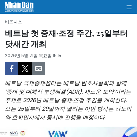
비즈니스
베트남 첫 중재·조정 주간, 25일부터
닷새간 개최
집
2026년 5월 21일 목요일 15:15
정치
의견
베트남 국제중재센터는 베트남 변호사협회와 함께
비즈니스
‘중재 및 대체적 분쟁해결(ADR): 새로운 도약’이라는
주제로 2026년 베트남 중재·조정 주간을 개최한다.
사회
오는 25일부터 29일까지 열리는 이번 행사는 하노이
환경
와 호찌민시에서 동시에 진행될 예정이다.
문화