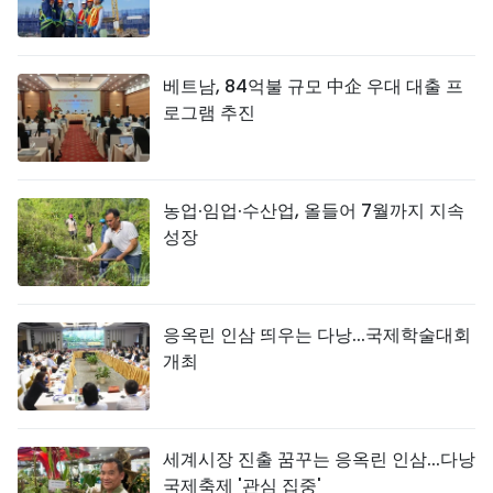
베트남, 84억불 규모 中企 우대 대출 프
로그램 추진
농업·임업·수산업, 올들어 7월까지 지속
성장
응옥린 인삼 띄우는 다낭...국제학술대회
개최
세계시장 진출 꿈꾸는 응옥린 인삼...다낭
국제축제 '관심 집중'