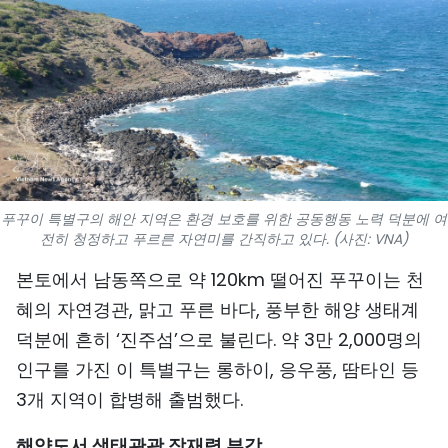
스포츠
과학기술
여행
세계
사진
푸꾸이 특별구의 해안 지역은 환경 보호를 위한 공동행동 노력 덕분에 여
전히 청정하고 푸르른 자연미를 간직하고 있다. (사진: VNA)
비디오
본토에서 남동쪽으로 약 120km 떨어진 푸꾸이는 천
혜의 자연경관, 맑고 푸른 바다, 풍부한 해양 생태계
인포그래픽
덕분에 흔히 ‘진주섬’으로 불린다. 약 3만 2,000명의
메가스토리
인구를 가진 이 특별구는 롱하이, 응우풍, 땀타인 등
3개 지역이 합병해 출범했다.
회사 소개
해양도서 생태관광 잠재력 부각