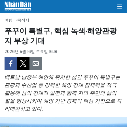
여행
목적지
푸꾸이 특별구, 핵심 녹색·해양관광
지 부상 기대
집
2026년 5월 16일 토요일 16:18
정치
의견
베트남 남중부 해안에 위치한 섬인 푸꾸이 특별구는
비즈니스
관광과 수산업 등 강력한 해양 경제 잠재력을 적극
활용해 섬의 경제적 발전과 함께 지역 주민의 삶의
사회
질을 향상시키며 해양 기반 경제의 핵심 거점으로 자
환경
리매김하고 있다.
문화