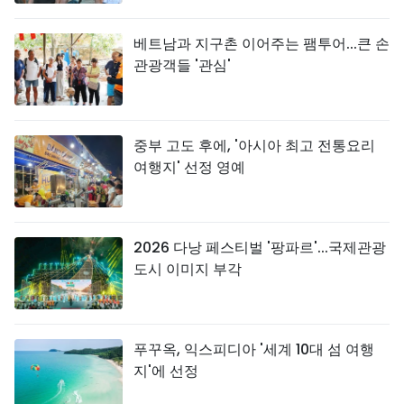
베트남과 지구촌 이어주는 팸투어...큰 손
관광객들 '관심'
중부 고도 후에, '아시아 최고 전통요리
여행지' 선정 영예
2026 다낭 페스티벌 '팡파르'...국제관광
도시 이미지 부각
푸꾸옥, 익스피디아 '세계 10대 섬 여행
지'에 선정