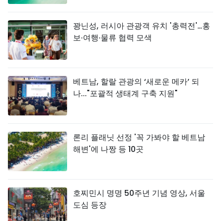
꽝닌성, 러시아 관광객 유치 '총력전'…홍
보·여행·물류 협력 모색
베트남, 할랄 관광의 ‘새로운 메카’ 되
나..."포괄적 생태계 구축 지원"
론리 플래닛 선정 '꼭 가봐야 할 베트남
해변'에 나짱 등 10곳
호찌민시 명명 50주년 기념 영상, 서울
도심 등장