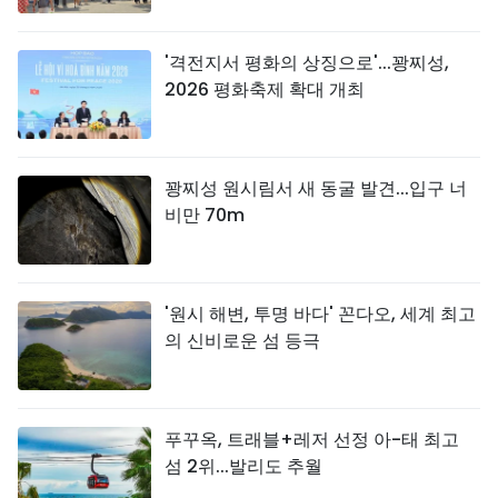
'격전지서 평화의 상징으로'...꽝찌성,
2026 평화축제 확대 개최
꽝찌성 원시림서 새 동굴 발견...입구 너
비만 70m
'원시 해변, 투명 바다' 꼰다오, 세계 최고
의 신비로운 섬 등극
푸꾸옥, 트래블+레저 선정 아-태 최고
섬 2위...발리도 추월