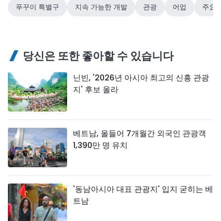
푸꾸이 특별구
지속 가능한 개발
관광
어업
주요 
당신은 또한 좋아할 수 있습니다
닌빈, '2026년 아시아 최고의 신흥 관광
지' 후보 올라
베트남, 올들어 7개월간 외국인 관광객
1,390만 명 유치
'동남아시아 대표 관광지' 입지 굳히는 베
트남