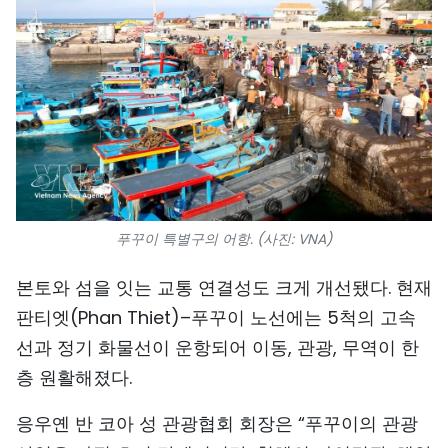
푸꾸이 특별구의 어항. (사진: VNA)
본토와 섬을 잇는 교통 연결성도 크게 개선됐다. 현재
판티엣(Phan Thiet)–푸꾸이 노선에는 5척의 고속
선과 정기 화물선이 운항되어 이동, 관광, 무역이 한
층 원활해졌다.
응우옌 반 코아 성 관광협회 회장은 “푸꾸이의 관광