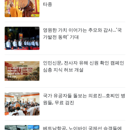
타종
영원한 가치 이어가는 추모와 감사...'국
가발전 동력' 기대
인민신문, 전사자 유해 신원 확인 캠페인
심층 지식 허브 개설
국가 유공자들 돌보는 의료진...호찌민 병
원들, 무료 검진
베트남항공, 노이바이 국제선 승객들에