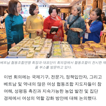
스포츠
과학기술
여행
세계
사진
비디오
베트남 협동조합연맹 회장과 대표단이 회의장에서 협동조합이 전시한 제
품 부스를 방문하고 있다.
인포그래픽
이번 회의에는 국제기구, 전문가, 정책입안자, 그리고
베트남 및 역내의 많은 여성 협동조합 지도자들이 참
메가스토리
여해, 성평등 촉진과 지속가능한 농업 발전 및 집단
경제에서 여성의 역할 강화 방안에 대해 논의했다.
회사 소개