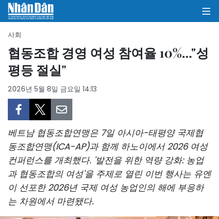
사회
협동조합 경영 여성 참여율 10%..."성
평등 절실"
집
2026년 5월 8일 금요일 14:13
정치
의견
베트남 협동조합연맹은 7일 아시아-태평양 국제협
비즈니스
동조합연맹(ICA-AP)과 함께 하노이에서 2026 여성
컨퍼런스를 개최했다. '발전을 위한 역량 강화: 농업
사회
과 협동조합의 여성'을 주제로 열린 이번 행사는 유엔
환경
이 선포한 2026년 국제 여성 농업인의 해에 부응하
는 차원에서 마련됐다.
문화