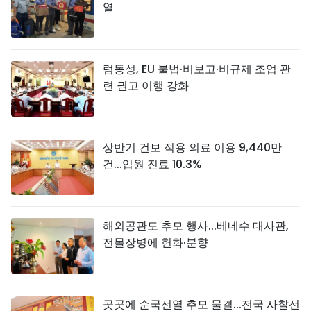
열
럼동성, EU 불법·비보고·비규제 조업 관
련 권고 이행 강화
상반기 건보 적용 의료 이용 9,440만
건...입원 진료 10.3%
해외공관도 추모 행사...베네수 대사관,
전몰장병에 헌화·분향
곳곳에 순국선열 추모 물결...전국 사찰선