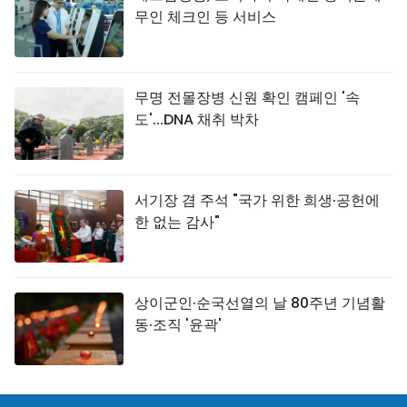
무인 체크인 등 서비스
무명 전몰장병 신원 확인 캠페인 '속
도'...DNA 채취 박차
서기장 겸 주석 "국가 위한 희생·공헌에
한 없는 감사"
상이군인·순국선열의 날 80주년 기념활
동·조직 '윤곽'