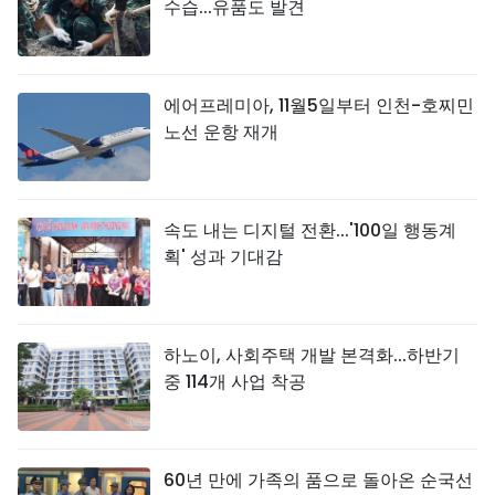
수습...유품도 발견
에어프레미아, 11월5일부터 인천-호찌민
노선 운항 재개
속도 내는 디지털 전환...'100일 행동계
획' 성과 기대감
하노이, 사회주택 개발 본격화...하반기
중 114개 사업 착공
60년 만에 가족의 품으로 돌아온 순국선