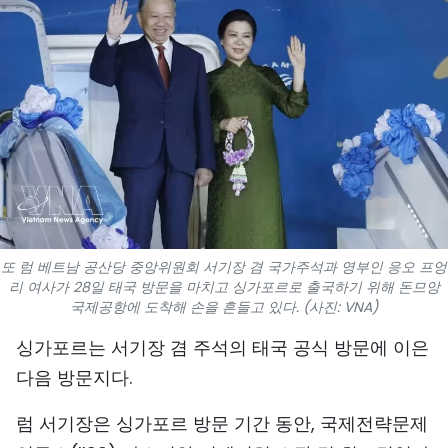
스포츠
과학기술
여행
세계
사진
비디오
또 럼 베트남 공산당 중앙위원회 서기장 겸 국가주석과 영부인 응오 프엉
리 여사가 28일 태국 방문을 마치고 싱가포르로 출국하기 위해 돈므앙
국제공항에 도착해 손을 흔들고 있다. (사진: VNA)
인포그래픽
싱가포르는 서기장 겸 주석의 태국 공식 방문에 이은
메가스토리
다음 방문지다.
럼 서기장은 싱가포르 방문 기간 동안, 국제전략문제
회사 소개