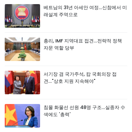
베트남의 31년 아세안 여정...신참에서 미
래설계 주역으로
총리, IMF 지역대표 접견...전략적 정책
자문 역할 당부
서기장 겸 국가주석, 캄 국회의장 접
견..."상호 지원 지속해야"
침몰 화물선 선원 48명 구조...실종자 수
색에도 '총력'