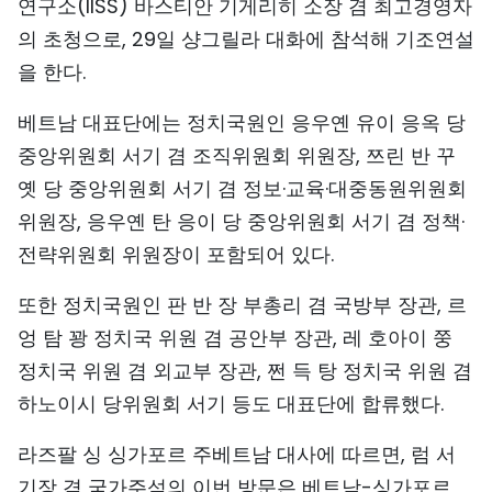
연구소(IISS) 바스티안 기게리히 소장 겸 최고경영자
TIẾNG VIỆT
의 초청으로, 29일 샹그릴라 대화에 참석해 기조연설
을 한다.
ENGLISH
베트남 대표단에는 정치국원인 응우옌 유이 응옥 당
中文
중앙위원회 서기 겸 조직위원회 위원장, 쯔린 반 꾸
FRANÇAIS
옛 당 중앙위원회 서기 겸 정보·교육·대중동원위원회
위원장, 응우옌 탄 응이 당 중앙위원회 서기 겸 정책·
РУССКИЙ
전략위원회 위원장이 포함되어 있다.
ESPAÑOL
또한 정치국원인 판 반 장 부총리 겸 국방부 장관, 르
엉 탐 꽝 정치국 위원 겸 공안부 장관, 레 호아이 쭝
정치국 위원 겸 외교부 장관, 쩐 득 탕 정치국 위원 겸
하노이시 당위원회 서기 등도 대표단에 합류했다.
라즈팔 싱 싱가포르 주베트남 대사에 따르면, 럼 서
기장 겸 국가주석의 이번 방문은 베트남-싱가포르