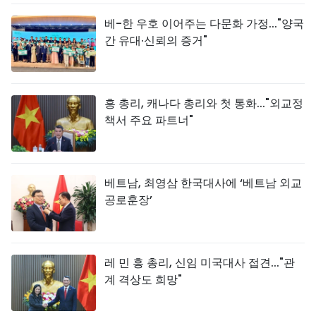
베-한 우호 이어주는 다문화 가정..."양국
간 유대·신뢰의 증거"
흥 총리, 캐나다 총리와 첫 통화..."외교정
책서 주요 파트너"
베트남, 최영삼 한국대사에 ‘베트남 외교
공로훈장’
레 민 흥 총리, 신임 미국대사 접견..."관
계 격상도 희망"