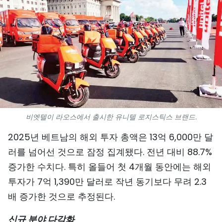
스포츠
과학기술
여행
세계
사진
비엣텔이 라오스에서 출시한 유니텔 로지스틱스 브랜드.
비디오
2025년 베트남의 해외 투자 총액은 13억 6,000만 달
러를 넘어선 것으로 잠정 집계됐다. 전년 대비 88.7%
인포그래픽
증가한 수치다. 특히 올들어 첫 4개월 동안에는 해외
메가스토리
투자가 7억 1,390만 달러로 작년 동기보다 무려 2.3
배 증가한 것으로 추정된다.
회사 소개
신규 분야 다각화