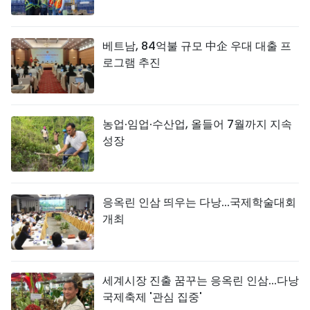
베트남, 84억불 규모 中企 우대 대출 프
로그램 추진
농업·임업·수산업, 올들어 7월까지 지속
성장
응옥린 인삼 띄우는 다낭...국제학술대회
개최
세계시장 진출 꿈꾸는 응옥린 인삼...다낭
국제축제 '관심 집중'