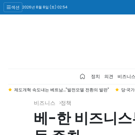
섹션
2026년 8월 8일 (토) 02:54
정치
의견
비즈니
차
제도개혁 속도내는 베트남..."발전모델 전환의 발판"
당·국가
비즈니스
정책
베-한 비즈니스투