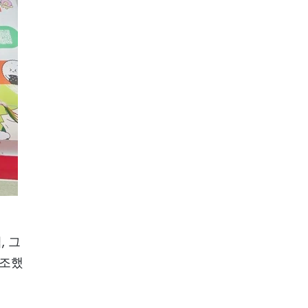
, 그
강조했