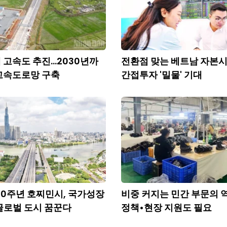
 고속도 추진...2030년까
전환점 맞는 베트남 자본시
 고속도로망 구축
간접투자 '밀물' 기대
50주년 호찌민시, 국가성장
비중 커지는 민간 부문의 역
글로벌 도시 꿈꾼다
정책•현장 지원도 필요