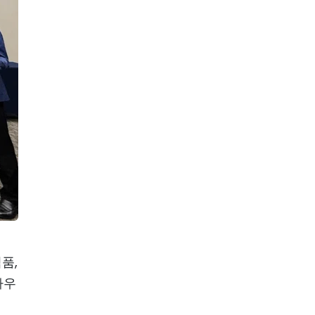
품,
아우