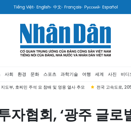
Tiếng Việt
English
中文
Français
Русский
Español
스
사회
환경
문화
스포츠
과학기술
여행
세계
사진
비디
 지도부, 호찌민 주석 묘 참배 및 영웅 열사 추모
전국 고속도로, 20
자협회, ‘광주 글로벌