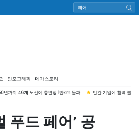
오
인포그래픽
메가스토리
50년까지 46개 노선에 총연장 1만km 돌파
민간 기업에 활력 불어넣은
 푸드 페어’ 공