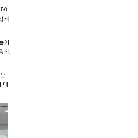
50
통업체
업들이
촉진,
농산
의 대