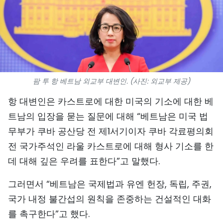
스포츠
과학기술
여행
팜 투 항 베트남 외교부 대변인. (사진: 외교부 제공)
세계
항 대변인은 카스트로에 대한 미국의 기소에 대한 베
사진
트남의 입장을 묻는 질문에 대해 “베트남은 미국 법
무부가 쿠바 공산당 전 제1서기이자 쿠바 각료평의회
비디오
전 국가주석인 라울 카스트로에 대해 형사 기소를 한
인포그래픽
데 대해 깊은 우려를 표한다”고 말했다.
메가스토리
그러면서 “베트남은 국제법과 유엔 헌장, 독립, 주권,
국가 내정 불간섭의 원칙을 존중하는 건설적인 대화
회사 소개
를 촉구한다”고 했다.