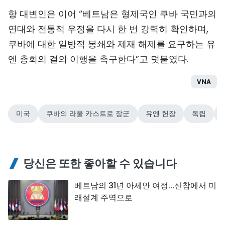
TIẾNG VIỆT
항 대변인은 이어 “베트남은 형제국인 쿠바 국민과의
연대와 전통적 우정을 다시 한 번 강력히 확인하며,
ENGLISH
쿠바에 대한 일방적 봉쇄와 제재 해제를 요구하는 유
엔 총회의 결의 이행을 촉구한다”고 덧붙였다.
中文
VNA
FRANÇAIS
РУССКИЙ
미국
쿠바의 라울 카스트로 장군
유엔 헌장
독립
ESPAÑOL
당신은 또한 좋아할 수 있습니다
베트남의 31년 아세안 여정...신참에서 미
래설계 주역으로