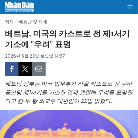
정치
베트남 및 세계
베트남, 미국의 카스트로 전 제1서기
기소에 "우려" 표명
집
2026년 5월 23일 토요일 14:57
정치
의견
베트남 정부는 미국 법무부가 라울 카스트로 전 쿠바
비즈니스
공산당 제1서기를 기소한 것과 관련해 우려를 표명한
다고 팜 투 항 외교부 대변인이 22일 밝혔다.
사회
환경
문화