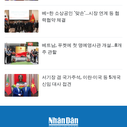
베-한 소상공인 '맞손'...시장 연계 등 협
력협약 체결
베트남, 푸켓에 첫 명예영사관 개설...8개
주 관할
서기장 겸 국가주석, 이란·미국 등 5개국
신임 대사 접견