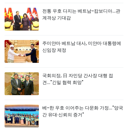
전통 우호 다지는 베트남-캄보디아...관
계격상 기대감
주미얀마 베트남 대사, 미얀마 대통령에
신임장 제정
국회의장, 日 자민당 간사장 대행 접
견..."긴밀 협력 희망"
베-한 우호 이어주는 다문화 가정..."양국
간 유대·신뢰의 증거"