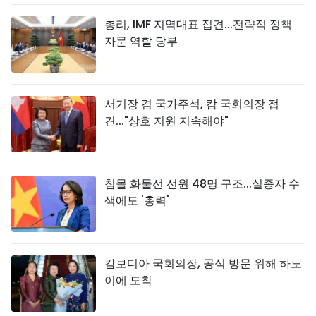
총리, IMF 지역대표 접견...전략적 정책
자문 역할 당부
서기장 겸 국가주석, 캄 국회의장 접
견..."상호 지원 지속해야"
침몰 화물선 선원 48명 구조...실종자 수
색에도 '총력'
캄보디아 국회의장, 공식 방문 위해 하노
이에 도착