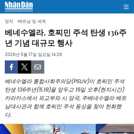
정치
베트남 및 세계
베네수엘라, 호찌민 주석 탄생 136주
년 기념 대규모 행사
집
2026년 5월 17일 일요일 14:26
정치
의견
베네수엘라 통합사회주의당(PSUV)이 호찌민 주석
비즈니스
탄생 136주년(5.19)을 앞두고 15일 오후(현지시간)
카라카스에서 외교부와 시 당국, 주베네수엘라 베트
사회
남대사관과 함께 호찌민 주석 동상을 찾아 헌화했
환경
다.
문화