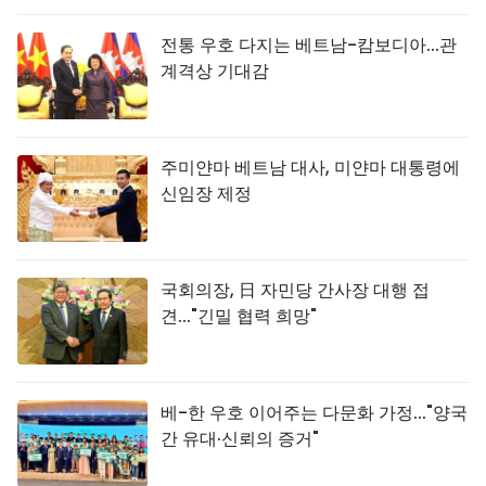
전통 우호 다지는 베트남-캄보디아...관
계격상 기대감
주미얀마 베트남 대사, 미얀마 대통령에
신임장 제정
국회의장, 日 자민당 간사장 대행 접
견..."긴밀 협력 희망"
베-한 우호 이어주는 다문화 가정..."양국
간 유대·신뢰의 증거"