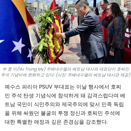
스포츠
과학기술
여행
세계
사진
부 쭝 미(Vu Trung My) 주베네수엘라 베트남 대사와 대표단이 호찌민
주석 기념비에 헌화하고 있다. (사진: 주베네수엘라 베트남 대사관 제공)
비디오
예수스 파리아 PSUV 부대표는 이날 행사에서 호찌
인포그래픽
민 주석 탄생 기념식에 참석하게 돼 감격스럽다며 베
트남 국민이 식민주의와 제국주의에 맞서 민족 독립
메가스토리
을 위해 싸웠던 불굴의 투쟁 정신과 호찌민 주석에
대한 특별한 애정과 깊은 존경심을 강조했다.
회사 소개