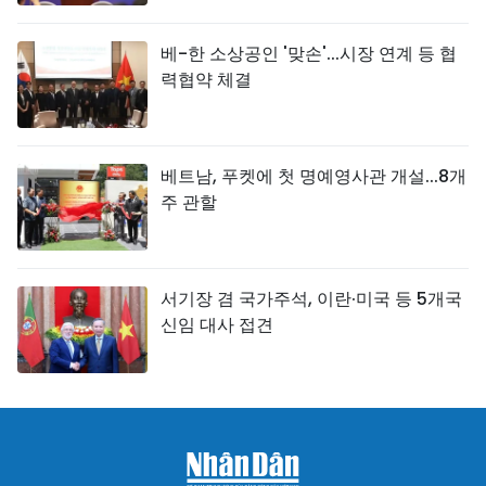
베-한 소상공인 '맞손'...시장 연계 등 협
력협약 체결
베트남, 푸켓에 첫 명예영사관 개설...8개
주 관할
서기장 겸 국가주석, 이란·미국 등 5개국
신임 대사 접견