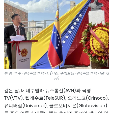
부 쫑 미 주 베네수엘라 대사. (사진: 주베트남 베네수엘라 대사관 제
공)
같은 날, 베네수엘라 뉴스통신(AVN)과 국영
TV(VTV), 텔레수르(TeleSUR), 오리노코(Orinoco),
유니버설(Universal), 글로보비시온(Globovision)