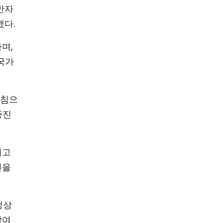
반자
했다.
며,
국가
지침으
증진
리고
신을
정상
참여