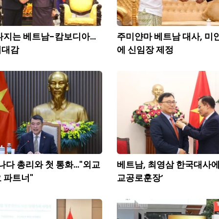
다지는 베트남-캄보디아...
주미얀마 베트남 대사, 미
기대감
에 신임장 제정
나다 총리와 첫 통화..."외교
베트남, 최영삼 한국대사에
 파트너"
교공로훈장’