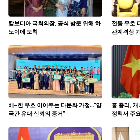
캄보디아 국회의장, 공식 방문 위해 하
전통 우호 
노이에 도착
관계격상 
베-한 우호 이어주는 다문화 가정..."양
흥 총리, 캐
국간 유대·신뢰의 증거"
정책서 주요