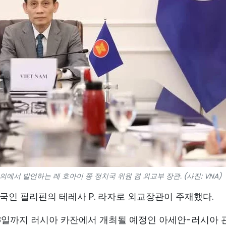
서 발언하는 레 호아이 쭝 정치국 위원 겸 외교부 장관. (사진: VNA)
의장국인 필리핀의 테레사 P. 라자로 외교장관이 주재했다.
18일까지 러시아 카잔에서 개최될 예정인 아세안-러시아 