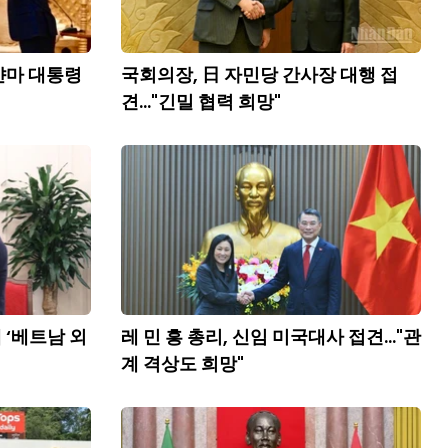
얀마 대통령
국회의장, 日 자민당 간사장 대행 접
견..."긴밀 협력 희망"
 ‘베트남 외
레 민 흥 총리, 신임 미국대사 접견..."관
계 격상도 희망"