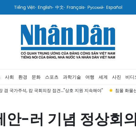
Tiếng Việt
English
中文
Français
Русский
Español
스
사회
환경
문화
스포츠
과학기술
여행
세계
사진
비디
 겸 국가주석, 캄 국회의장 접견..."상호 지원 지속해야"
침몰 화물선
세안-러 기념 정상회의