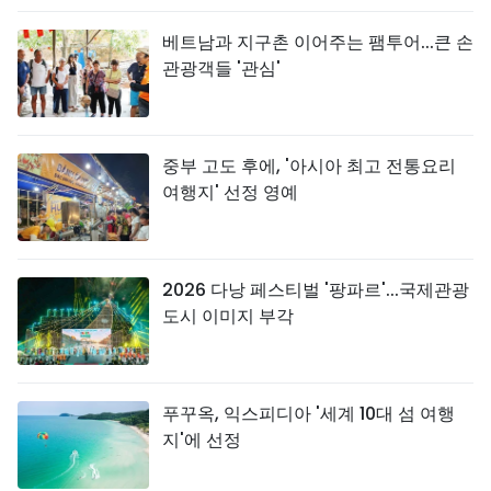
베트남과 지구촌 이어주는 팸투어...큰 손
관광객들 '관심'
중부 고도 후에, '아시아 최고 전통요리
여행지' 선정 영예
2026 다낭 페스티벌 '팡파르'...국제관광
도시 이미지 부각
푸꾸옥, 익스피디아 '세계 10대 섬 여행
지'에 선정