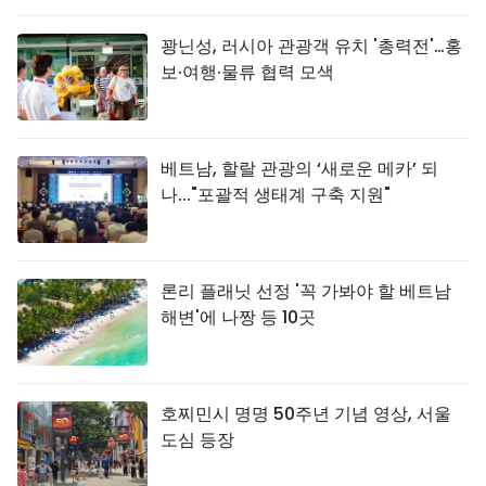
꽝닌성, 러시아 관광객 유치 '총력전'…홍
보·여행·물류 협력 모색
베트남, 할랄 관광의 ‘새로운 메카’ 되
나..."포괄적 생태계 구축 지원"
론리 플래닛 선정 '꼭 가봐야 할 베트남
해변'에 나짱 등 10곳
호찌민시 명명 50주년 기념 영상, 서울
도심 등장