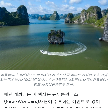
스포츠
과학기술
여행
세계
사진
비디오
하롱베이가 세계적으로 잘 알려진 자연유산 중 하나로 선정된 것을 기념
인포그래픽
하는 '7대 불가사의의 날' 행사가 오는 7월7일 개최된다. (사진: 하롱베이-
옌뜨 세계유산관리부 제공)
메가스토리
매년 개최되는 이 행사는 뉴세븐원더스
(New7Wonders)재단이 주도하는 이벤트로 '경이
회사 소개