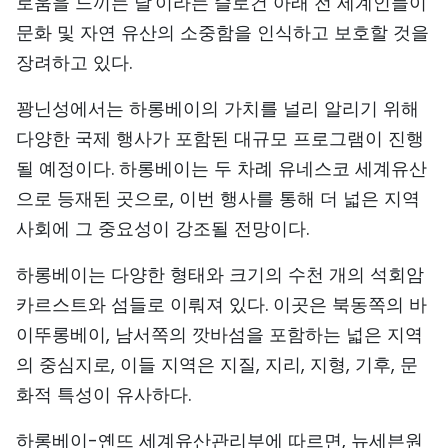
로움을 느끼는 날'이라는 슬로건 아래 전 세계인들이
TIẾNG VIỆT
문화 및 자연 유산의 소중함을 인식하고 보호할 것을
장려하고 있다.
ENGLISH
꽝닌성에서는 하롱베이의 가치를 널리 알리기 위해
中文
다양한 국제 행사가 포함된 대규모 프로그램이 진행
될 예정이다. 하롱베이는 두 차례 유네스코 세계유산
FRANÇAIS
으로 등재된 곳으로, 이번 행사를 통해 더 넓은 지역
РУССКИЙ
사회에 그 중요성이 강조될 전망이다.
ESPAÑOL
하롱베이는 다양한 형태와 크기의 수천 개의 석회암
카르스트와 섬들로 이뤄져 있다. 이곳은 북동쪽의 바
이뚜롱베이, 남서쪽의 깟바섬을 포함하는 넓은 지역
의 중심지로, 이들 지역은 지질, 지리, 지형, 기후, 문
화적 특성이 유사하다.
하롱베이-옌뜨 세계유산관리부에 따르면, 뉴세븐원