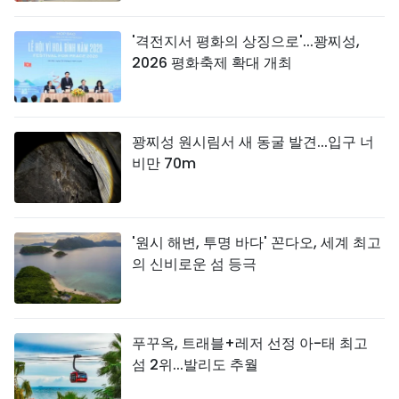
'격전지서 평화의 상징으로'...꽝찌성,
2026 평화축제 확대 개최
꽝찌성 원시림서 새 동굴 발견...입구 너
비만 70m
'원시 해변, 투명 바다' 꼰다오, 세계 최고
의 신비로운 섬 등극
푸꾸옥, 트래블+레저 선정 아-태 최고
섬 2위...발리도 추월