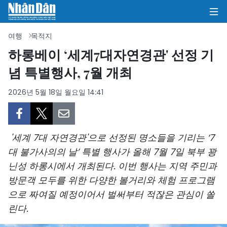
여행
목적지
하롱베이 ‘세계7대자연경관' 선정 기
념 특별행사, 7월 개최
집
2026년 5월 18일 월요일 14:41
정치
의견
'세계 7대 자연경관'으로 선정된 명소들을 기리는 ‘7
비즈니스
대 불가사의의 날’ 특별 행사가 올해 7월 7일 북부 꽝
닌성 하롱시에서 개최된다. 이번 행사는 지역 주민과
사회
방문객 모두를 위한 다양한 볼거리와 체험 프로그램
환경
으로 짜여질 예정이어서 벌써부터 적잖은 관심이 쏠
린다.
문화