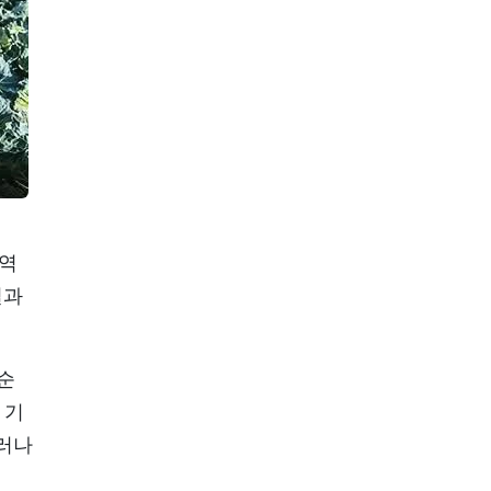
지역
설과
죽순
 기
그러나