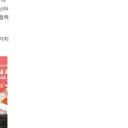
 선라
 협력
가가치