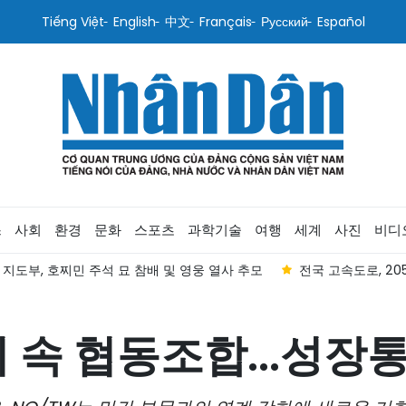
Tiếng Việt
English
中文
Français
Русский
Español
스
사회
환경
문화
스포츠
과학기술
여행
세계
사진
비디
 지도부, 호찌민 주석 묘 참배 및 영웅 열사 추모
전국 고속도로, 20
속 협동조합...성장통