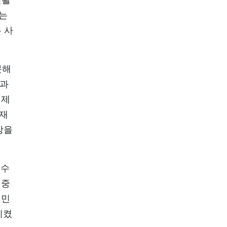
리는
 사
못해
선과
경제
자재
장을
 수
 중
찌민
시켰