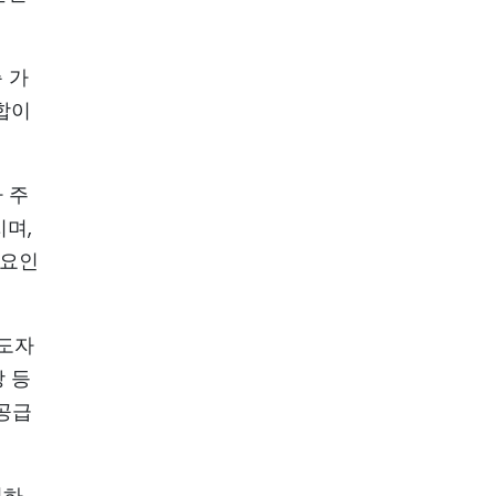
 가
합이
 주
며,
 요인
선도자
장 등
 공급
여하