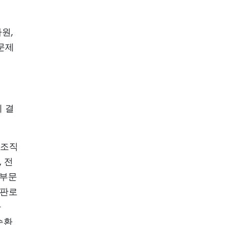
원,
문제
 결
 조직
 전
 부문
 판로
하
순환