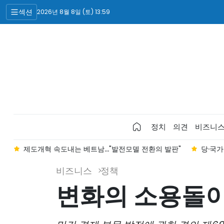
섹션
2026년 8월 8일 (토) 13:59
정치
의견
비즈니
차
제도개혁 속도내는 베트남..."발전모델 전환의 발판"
당·국가
비즈니스
정책
변화의 소용돌이 