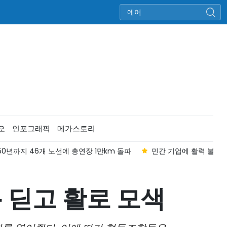
오
인포그래픽
메가스토리
50년까지 46개 노선에 총연장 1만km 돌파
민간 기업에 활력 불어넣은
 딛고 활로 모색