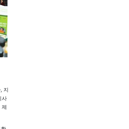
, 지
치사
 제
원활