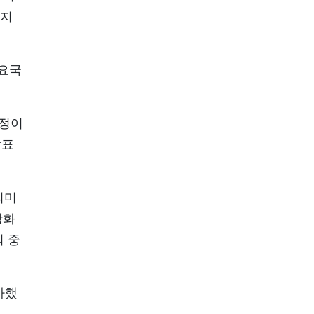
가지
주요국
일정이
발표
의미
강화
 중
가했