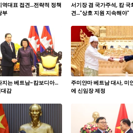
 지역대표 접견...전략적 정책
서기장 겸 국가주석, 캄 국
당부
견..."상호 지원 지속해야"
다지는 베트남-캄보디아...
주미얀마 베트남 대사, 미
기대감
에 신임장 제정