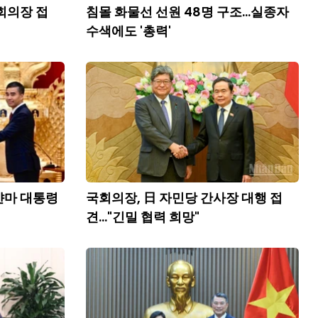
회의장 접
침몰 화물선 선원 48명 구조...실종자
수색에도 '총력'
얀마 대통령
국회의장, 日 자민당 간사장 대행 접
견..."긴밀 협력 희망"