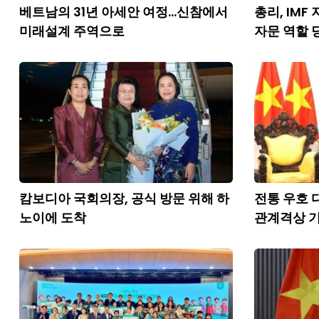
베트남의 31년 아세안 여정...신참에서
총리, IMF
미래설계 주역으로
자문 역할 
캄보디아 국회의장, 공식 방문 위해 하
전통 우호 
노이에 도착
관계격상 