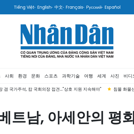
Tiếng Việt
English
中文
Français
Русский
Español
스
사회
환경
문화
스포츠
과학기술
여행
세계
사진
비디
..."상호 지원 지속해야"
침몰 화물선 선원 48명 구조...실종자 수색
베트남, 아세안의 평화