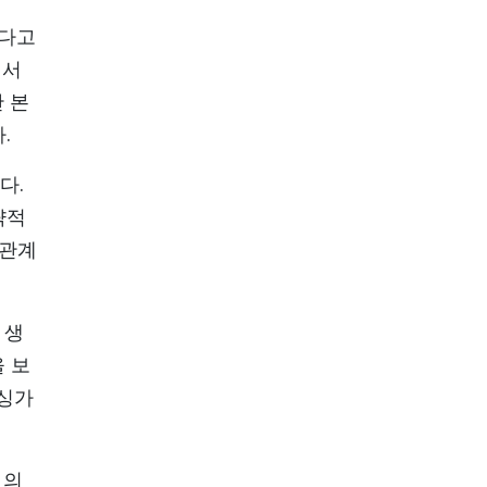
있다고
에서
 본
.
다.
략적
 관계
 생
 보
 싱가
 의