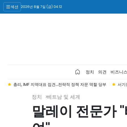
섹션
2026년 8월 7일 (금) 04:12
정치
의견
비즈니
견...전략적 정책 자문 역할 당부
서기장 겸 국가주석, 캄 국회의장 접견
정치
베트남 및 세계
말레이 전문가 "