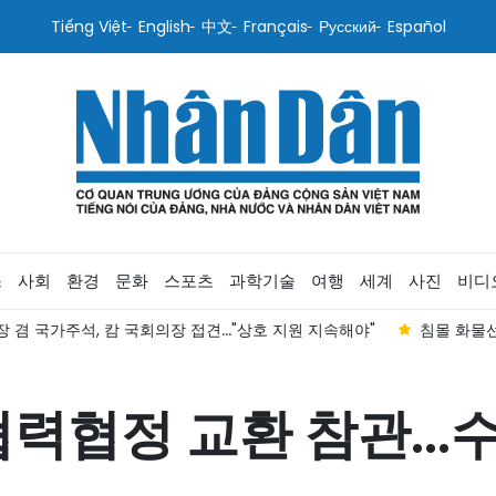
Tiếng Việt
English
中文
Français
Русский
Español
스
사회
환경
문화
스포츠
과학기술
여행
세계
사진
비디
 겸 국가주석, 캄 국회의장 접견..."상호 지원 지속해야"
침몰 화물선
협력협정 교환 참관...