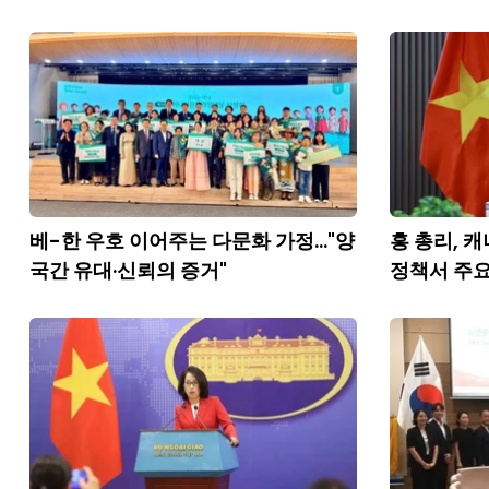
베-한 우호 이어주는 다문화 가정..."양
흥 총리, 캐
국간 유대·신뢰의 증거"
정책서 주요