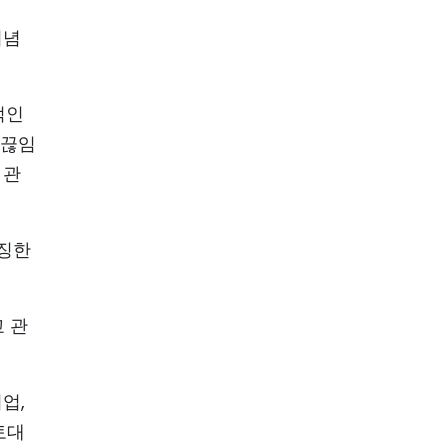
기념
적인
 끊임
 관
상징한
 관
업,
토대