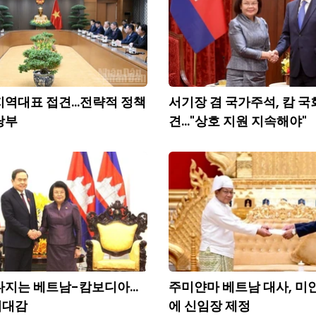
 지역대표 접견...전략적 정책
서기장 겸 국가주석, 캄 국
당부
견..."상호 지원 지속해야"
다지는 베트남-캄보디아...
주미얀마 베트남 대사, 미
기대감
에 신임장 제정