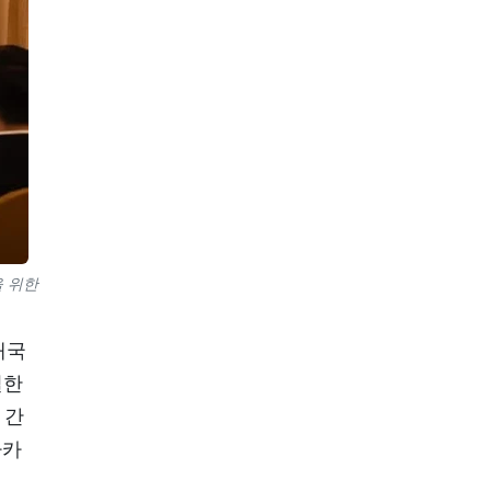
을 위한
태국
결한
 간
아카