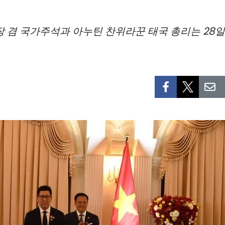
 겸 국가주석과 아누틴 찬위라꾼 태국 총리는 28일