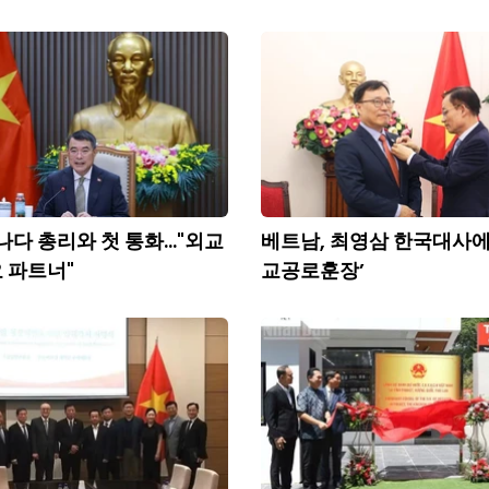
나다 총리와 첫 통화..."외교
베트남, 최영삼 한국대사에
 파트너"
교공로훈장’