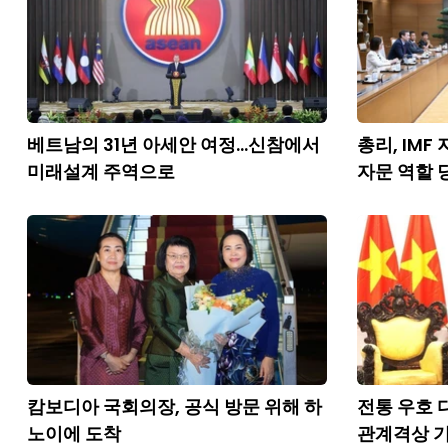
베트남의 31년 아세안 여정...신참에서
총리, IMF
미래설계 주역으로
자문 역할 
캄보디아 국회의장, 공식 방문 위해 하
전통 우호 
노이에 도착
관계격상 