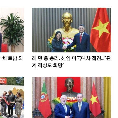
 ‘베트남 외
레 민 흥 총리, 신임 미국대사 접견..."관
계 격상도 희망"