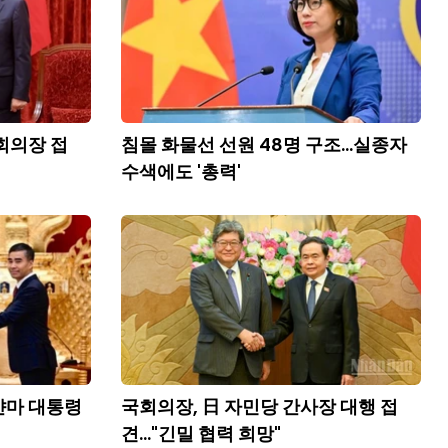
회의장 접
침몰 화물선 선원 48명 구조...실종자
수색에도 '총력'
얀마 대통령
국회의장, 日 자민당 간사장 대행 접
견..."긴밀 협력 희망"