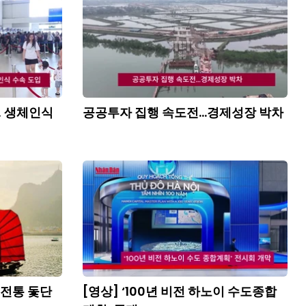
, 생체인식
공공투자 집행 속도전…경제성장 박차
 전통 돛단
[영상] ‘100년 비전 하노이 수도종합