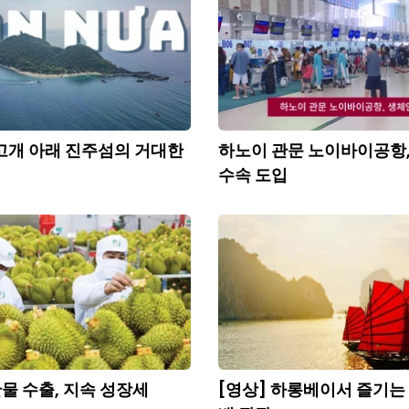
까 고개 아래 진주섬의 거대한
하노이 관문 노이바이공항
수속 도입
산물 수출, 지속 성장세
[영상] 하롱베이서 즐기는