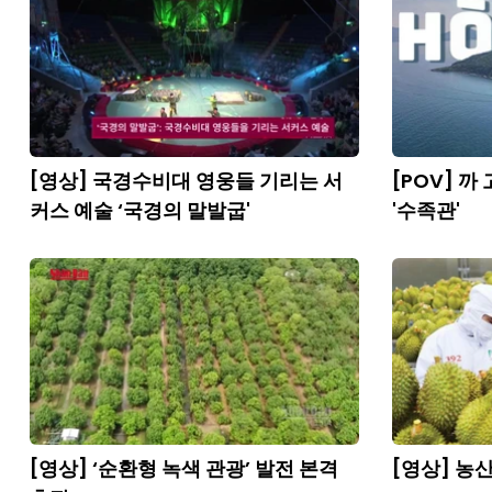
[영상] 국경수비대 영웅들 기리는 서
[POV] 
커스 예술 ‘국경의 말발굽'
'수족관'
[영상] ‘순환형 녹색 관광’ 발전 본격
[영상] 농