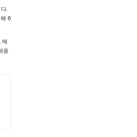
다.
해 6
 메
대응