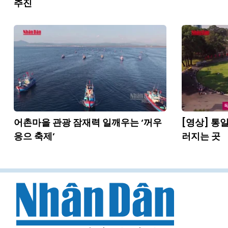
추진
어촌마을 관광 잠재력 일깨우는 ‘꺼우
[영상] 통
응으 축제’
러지는 곳