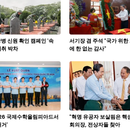
병 신원 확인 캠페인 '속
서기장 겸 주석 "국가 위한
 채취 박차
에 한 없는 감사"
026 국제수학올림피아드서
"혁명 유공자 보살핌은 핵심 
쾌거'
회의장, 전상자들 찾아