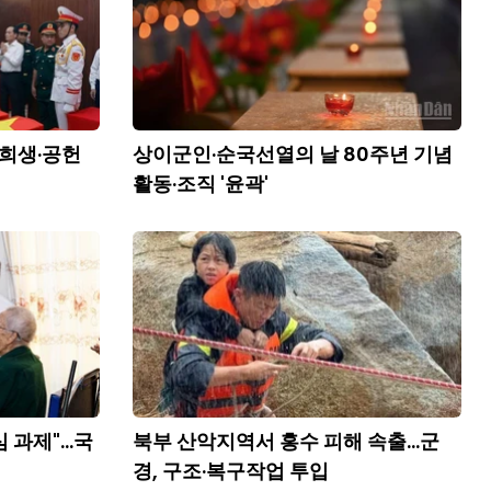
 희생·공헌
상이군인·순국선열의 날 80주년 기념
활동·조직 '윤곽'
과제"...국
북부 산악지역서 홍수 피해 속출...군
경, 구조·복구작업 투입