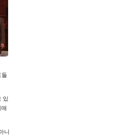
표들
 있
리매
 아니