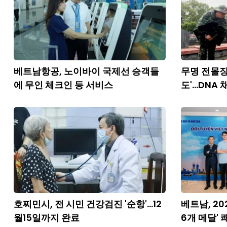
베트남항공, 노이바이 국제선 승객들
무명 전몰장
에 무인 체크인 등 서비스
도'...DNA
호찌민시, 전 시민 건강검진 '순항'...12
베트남, 2
월15일까지 완료
6개 메달' 