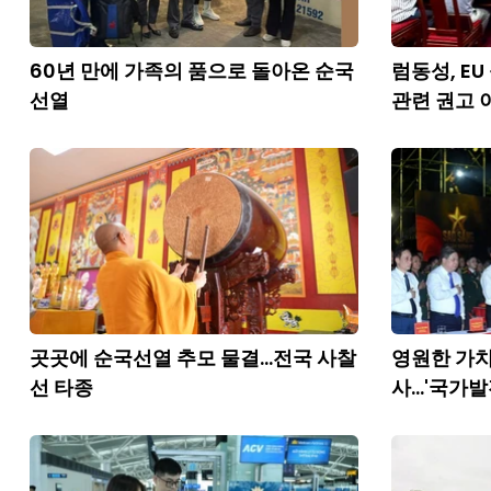
60년 만에 가족의 품으로 돌아온 순국
럼동성, E
선열
관련 권고 
곳곳에 순국선열 추모 물결...전국 사찰
영원한 가치
선 타종
사...'국가