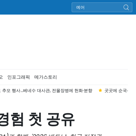
오
인포그래픽
메가스토리
추모 행사...베네수 대사관, 전몰장병에 헌화·분향
곳곳에 순국선열 
경험 첫 공유