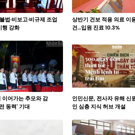
U 불법·비보고·비규제 조업
상반기 건보 적용 의료 이용
이행 강화
건...입원 진료 10.3%
 이어가는 추모와 감
인민신문, 전사자 유해 신
발전 동력' 기대
인 심층 지식 허브 개설