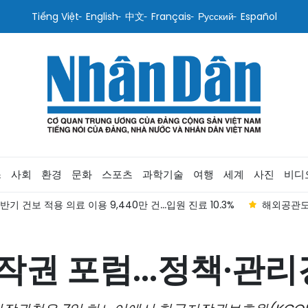
Tiếng Việt
English
中文
Français
Русский
Español
스
사회
환경
문화
스포츠
과학기술
여행
세계
사진
비디
반기 건보 적용 의료 이용 9,440만 건...입원 진료 10.3%
해외공관도 
권 포럼...정책·관리