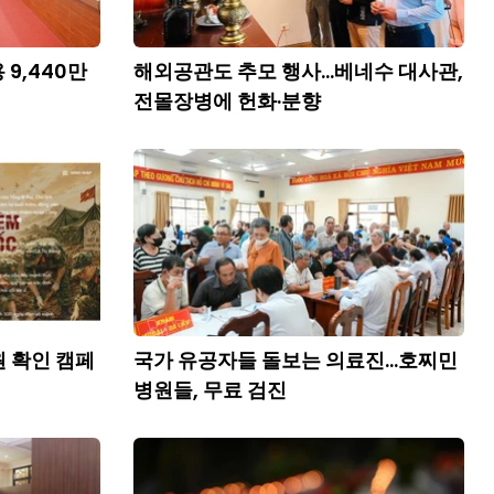
 9,440만
해외공관도 추모 행사...베네수 대사관,
전몰장병에 헌화·분향
원 확인 캠페
국가 유공자들 돌보는 의료진...호찌민
병원들, 무료 검진