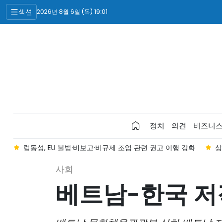
섹션
2026년 8월 6일 (목) 19:01
정치
의견
비즈니
열
럼동성, EU 불법·비보고·비규제 조업 관련 권고 이행 강화
상
사회
베트남-한국 저작