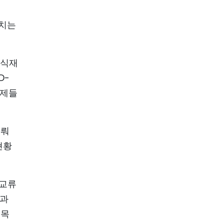
가치는
지식재
D-
문제들
이뤄
현황
 교류
환과
 목