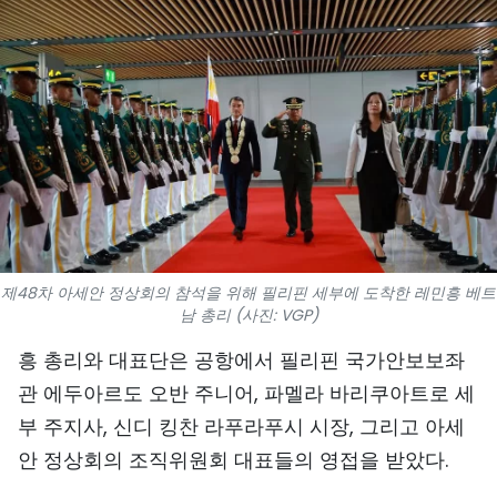
스포츠
과학기술
여행
세계
사진
비디오
제48차 아세안 정상회의 참석을 위해 필리핀 세부에 도착한 레민흥 베트
남 총리 (사진: VGP)
인포그래픽
흥 총리와 대표단은 공항에서 필리핀 국가안보보좌
관 에두아르도 오반 주니어, 파멜라 바리쿠아트로 세
메가스토리
부 주지사, 신디 킹찬 라푸라푸시 시장, 그리고 아세
안 정상회의 조직위원회 대표들의 영접을 받았다.
회사 소개