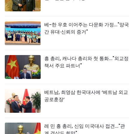
베-한 우호 이어주는 다문화 가정..."양국
간 유대·신뢰의 증거"
흥 총리, 캐나다 총리와 첫 통화..."외교정
책서 주요 파트너"
베트남, 최영삼 한국대사에 ‘베트남 외교
공로훈장’
레 민 흥 총리, 신임 미국대사 접견..."관
계 격상도 희망"