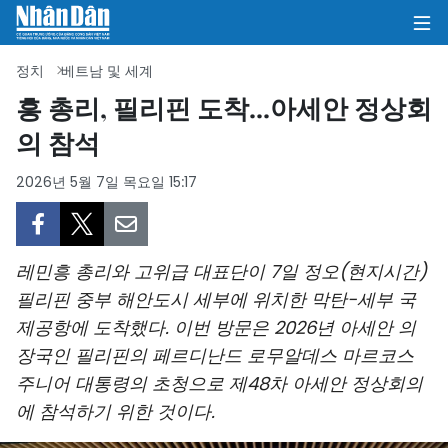
정치
베트남 및 세계
흥 총리, 필리핀 도착...아세안 정상회
의 참석
집
2026년 5월 7일 목요일 15:17
정치
의견
레민흥 총리와 고위급 대표단이 7일 정오(현지시간)
비즈니스
필리핀 중부 해안도시 세부에 위치한 막탄-세부 국
제공항에 도착했다. 이번 방문은 2026년 아세안 의
사회
장국인 필리핀의 페르디난드 로무알데스 마르코스
환경
주니어 대통령의 초청으로 제48차 아세안 정상회의
에 참석하기 위한 것이다.
문화