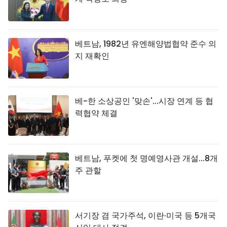
베트남, 1982년 유엔해양법협약 준수 의
지 재확인
베-한 소상공인 '맞손'...시장 연계 등 협
력협약 체결
베트남, 푸켓에 첫 명예영사관 개설...8개
주 관할
서기장 겸 국가주석, 이란·미국 등 5개국