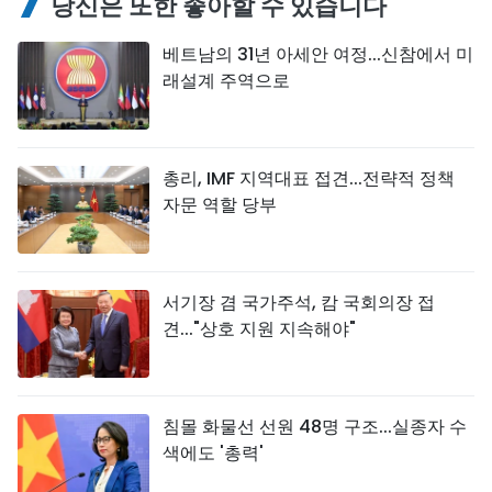
당신은 또한 좋아할 수 있습니다
베트남의 31년 아세안 여정...신참에서 미
래설계 주역으로
총리, IMF 지역대표 접견...전략적 정책
자문 역할 당부
서기장 겸 국가주석, 캄 국회의장 접
견..."상호 지원 지속해야"
침몰 화물선 선원 48명 구조...실종자 수
색에도 '총력'