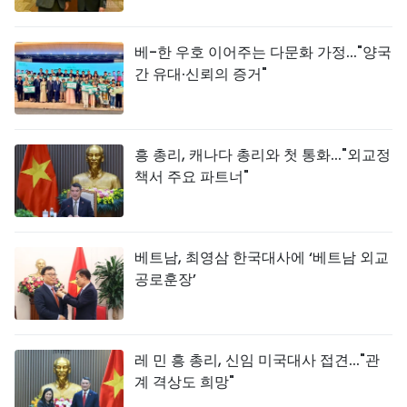
베-한 우호 이어주는 다문화 가정..."양국
간 유대·신뢰의 증거"
흥 총리, 캐나다 총리와 첫 통화..."외교정
책서 주요 파트너"
베트남, 최영삼 한국대사에 ‘베트남 외교
공로훈장’
레 민 흥 총리, 신임 미국대사 접견..."관
계 격상도 희망"