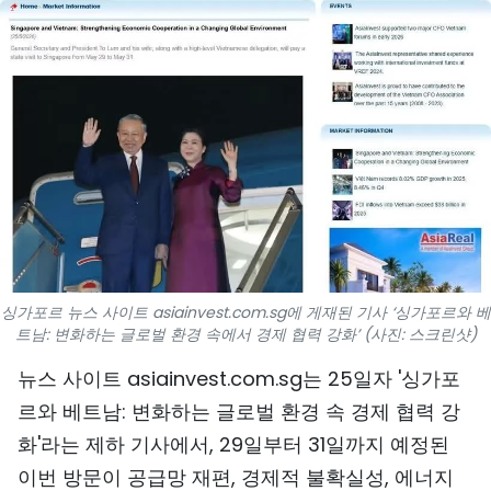
스포츠
과학기술
여행
세계
사진
비디오
싱가포르 뉴스 사이트 asiainvest.com.sg에 게재된 기사 ‘싱가포르와 베
트남: 변화하는 글로벌 환경 속에서 경제 협력 강화’ (사진: 스크린샷)
인포그래픽
뉴스 사이트 asiainvest.com.sg는 25일자 '싱가포
메가스토리
르와 베트남: 변화하는 글로벌 환경 속 경제 협력 강
화'라는 제하 기사에서, 29일부터 31일까지 예정된
회사 소개
이번 방문이 공급망 재편, 경제적 불확실성, 에너지