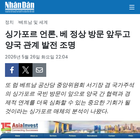
정치
베트남 및 세계
싱가포르 언론, 베 정상 방문 앞두고
양국 관계 발전 조명
집
2026년 5월 26일 화요일 22:04
정치
의견
또 럼 베트남 공산당 중앙위원회 서기장 겸 국가주석
비즈니스
의 싱가포르 국빈 방문이 앞으로 양국 간 협력과 경
제적 연계를 더욱 심화할 수 있는 중요한 기회가 될
사회
것이라는 싱가포르 매체의 분석이 나왔다.
환경
문화