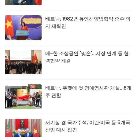
베트남, 1982년 유엔해양법협약 준수 의
지 재확인
베-한 소상공인 '맞손'...시장 연계 등 협
력협약 체결
베트남, 푸켓에 첫 명예영사관 개설...8개
주 관할
서기장 겸 국가주석, 이란·미국 등 5개국
신임 대사 접견