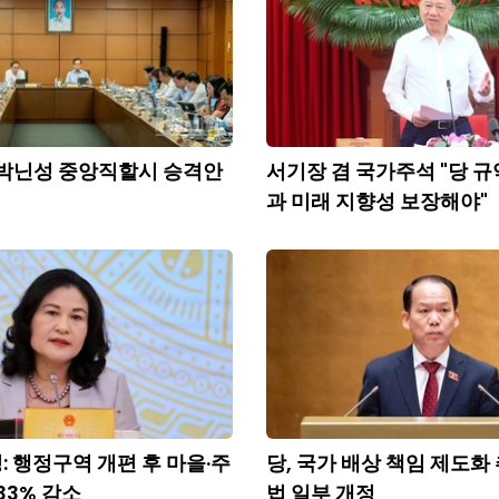
·박닌성 중앙직할시 승격안
서기장 겸 국가주석 "당 규
과 미래 지향성 보장해야"
: 행정구역 개편 후 마을·주
당, 국가 배상 책임 제도화 
33% 감소
법 일부 개정