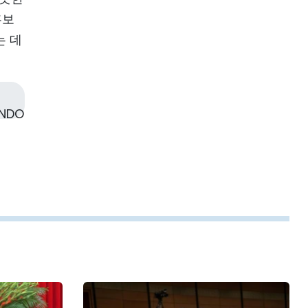
홍보
는 데
 NDO