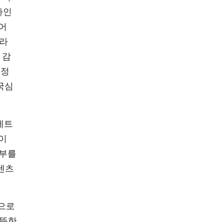
카인
뉘어
니라
 감
 정
국심
베트
이
간부를
텐츠
동으로
따뜻한