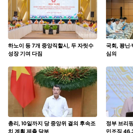
하노이 등 7개 중앙직할시, 두 자릿수
국회, 꽝닌
성장 기여 다짐
심의
총리, 10일까지 당 중앙위 결의 후속조
정부 브리핑
치 계획 제출 당부
민조직 46.