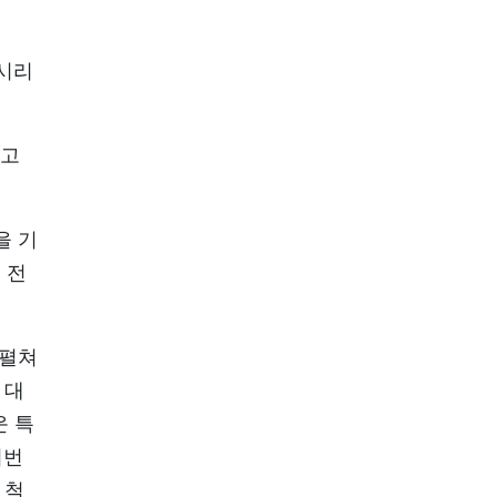
 시리
하고
을 기
 전
 펼쳐
 대
운 특
이번
 척