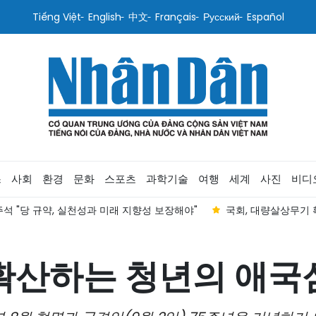
Tiếng Việt
English
中文
Français
Русский
Español
스
사회
환경
문화
스포츠
과학기술
여행
세계
사진
비디
석 "당 규약, 실천성과 미래 지향성 보장해야"
국회, 대량살상무기
확산하는 청년의 애국