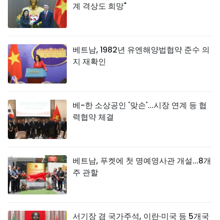
계 격상도 희망"
베트남, 1982년 유엔해양법협약 준수 의
지 재확인
베-한 소상공인 '맞손'...시장 연계 등 협
력협약 체결
베트남, 푸켓에 첫 명예영사관 개설...8개
주 관할
서기장 겸 국가주석, 이란·미국 등 5개국