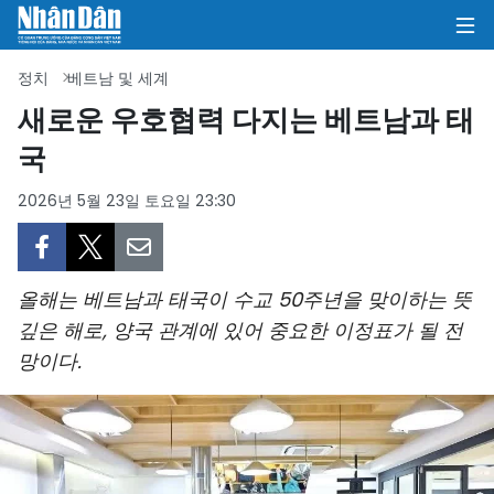
정치
베트남 및 세계
새로운 우호협력 다지는 베트남과 태
국
집
2026년 5월 23일 토요일 23:30
정치
의견
올해는 베트남과 태국이 수교 50주년을 맞이하는 뜻
비즈니스
깊은 해로, 양국 관계에 있어 중요한 이정표가 될 전
망이다.
사회
환경
문화