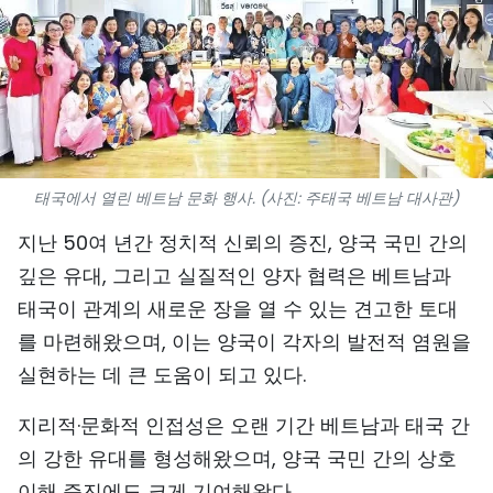
스포츠
과학기술
여행
세계
태국에서 열린 베트남 문화 행사. (사진: 주태국 베트남 대사관)
사진
지난 50여 년간 정치적 신뢰의 증진, 양국 국민 간의
깊은 유대, 그리고 실질적인 양자 협력은 베트남과
비디오
태국이 관계의 새로운 장을 열 수 있는 견고한 토대
를 마련해왔으며, 이는 양국이 각자의 발전적 염원을
인포그래픽
실현하는 데 큰 도움이 되고 있다.
메가스토리
지리적·문화적 인접성은 오랜 기간 베트남과 태국 간
의 강한 유대를 형성해왔으며, 양국 국민 간의 상호
회사 소개
이해 증진에도 크게 기여해왔다.