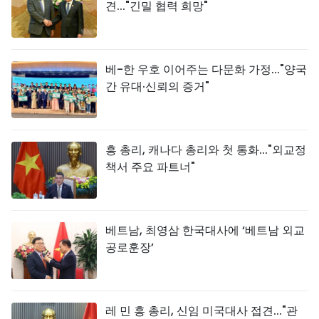
견..."긴밀 협력 희망"
베-한 우호 이어주는 다문화 가정..."양국
간 유대·신뢰의 증거"
흥 총리, 캐나다 총리와 첫 통화..."외교정
책서 주요 파트너"
베트남, 최영삼 한국대사에 ‘베트남 외교
공로훈장’
레 민 흥 총리, 신임 미국대사 접견..."관