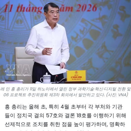
스포츠
과학기술
여행
세계
사진
비디오
레 민 흥 총리가 11일 하노이에서 열린 정부 과학기술·혁신·디지털 전환 및
인포그래픽
06 프로젝트 추진위원회 제3차 회의에서 발언하고 있다. (사진: VNA)
메가스토리
흥 총리는 올해 초, 특히 4월 초부터 각 부처와 기관
들이 정치국 결의 57호와 결론 18호를 이행하기 위해
선제적으로 조치를 취한 점을 높이 평가하며, 명확하
회사 소개