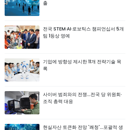
출
전국 STEM·AI·로보틱스 챔피언십서 5개
팀 1등상 영예
기업에 방향성 제시한 11개 전략기술 목
록
사이버 범죄와의 전쟁...전국 당 위원회·
조직 총력 대응
현실자산 토큰화 전망 '쾌청'...포괄적 생