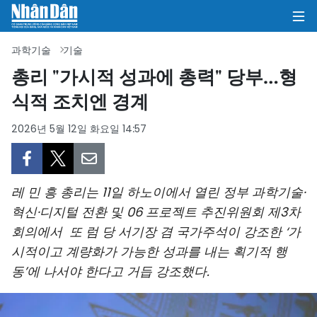
과학기술
기술
총리 "가시적 성과에 총력" 당부…형
식적 조치엔 경계
집
2026년 5월 12일 화요일 14:57
정치
의견
레 민 흥 총리는 11일 하노이에서 열린 정부 과학기술·
비즈니스
혁신·디지털 전환 및 06 프로젝트 추진위원회 제3차
회의에서 또 럼 당 서기장 겸 국가주석이 강조한 ‘가
사회
시적이고 계량화가 가능한 성과를 내는 획기적 행
환경
동’에 나서야 한다고 거듭 강조했다.
문화