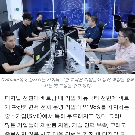
스포츠
과학기술
여행
세계
사진
비디오
CyRadar에서 실시하는 사이버 보안 교육은 기업들이 방어 역량을 강화
하는 데 도움을 주고 있다.
인포그래픽
디지털 전환이 베트남 내 기업 커뮤니티 전반에 빠르
게 확산되면서 전체 운영 기업의 약 98%를 차지하는
메가스토리
중소기업(SME)에서 특히 두드러지고 있다. 그러나
많은 기업들이 제한된 자원, 기술 인력 부족, 그리고
회사 소개
충분하지 않은 사고 대응 경험을 가진 채 디지털 환