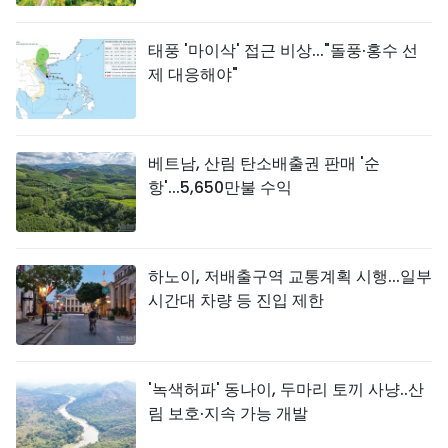
태풍 '마이삭' 접근 비상..."돌풍·홍수 선
제 대응해야"
베트남, 산림 탄소배출권 판매 '순
항'...5,650만불 수익
하노이, 저배출구역 교통계획 시행...일부
시간대 차량 등 진입 제한
'녹색허파' 동나이, 두마리 토끼 사냥..산
림 보호·지속 가능 개발