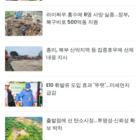
라이쩌우 홍수에 8명 사망·실종...정부,
복구비로 500억동 지원
총리, 북부 산악지역 등 집중호우에 선제
대응 지시
E10 휘발유 도입 효과 '뚜렷'...미세먼지
급감
출발점에 선 탄소시장...투명성·신뢰성 확
보 박차