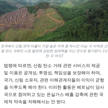
스포츠
과학기술
여행
세계
전국에서 산림 면적 비율이 가장 높은 지역 중 하나인 다낭. 이 지역은 산
림 탄소 크레딧 시장 발전에 상당한 잠재력을 지닌 곳으로 평가된다. (사
사진
진: 도 바오)
비디오
법령에 따르면, 산림 탄소 거래 관련 서비스의 제공
및 이용은 공개성, 투명성, 책임성을 보장해야 하며,
인포그래픽
국가, 산림 소유자, 관련 이해관계자들의 이익이 균형
메가스토리
을 이루도록 해야 한다. 이러한 활동은 베트남이 당사
국으로 참여하고 있는 온실가스 배출 감축에 관한 국
제적 약속을 저해해서는 안 된다.
회사 소개