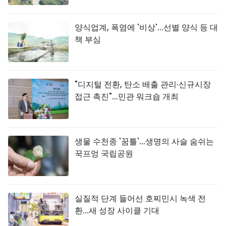
양식업계, 폭염에 '비상'...선별 양식 등 대
책 부심
"디지털 전환, 탄소 배출 관리·신규시장
접근 촉진"...민관 워크숍 개최
생물 수천종 '꿈틀'...생명의 사슬 숨쉬는
꾹프엉 국립공원
실질적 단계 들어선 호찌민시 녹색 전
환...새 성장 사이클 기대