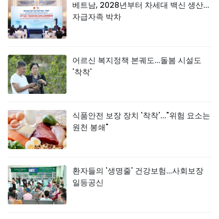
베트남, 2028년부터 차세대 백신 생산...
자급자족 박차
어르신 복지정책 본궤도...돌봄 시설도
'착착'
식품안전 보장 장치 '착착'..."위험 요소는
원천 봉쇄"
환자들의 '생명줄' 건강보험...사회보장
일등공신