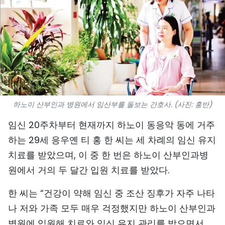
스포츠
과학기술
여행
세계
하노이 산부인과 병원에서 임산부를 돌보는 간호사. (사진: 홍반)
사진
임신 20주차부터 현재까지 하노이 동응악 동에 거주
비디오
하는 29세 응우옌 티 홍 한 씨는 세 차례의 임신 유지
치료를 받았으며, 이 중 한 번은 하노이 산부인과병
인포그래픽
원에서 거의 두 달간 입원 치료를 받았다.
메가스토리
한 씨는 “건강이 약해 임신 중 조산 징후가 자주 나타
나 저와 가족 모두 매우 걱정했지만 하노이 산부인과
회사 소개
병원에 입원해 치료와 임신 유지 관리를 받으면서,