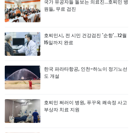
국가 유공자들 돌보는 의료진...호찌민 병
원들, 무료 검진
호찌민시, 전 시민 건강검진 '순항'...12월
15일까지 완료
한국 파라타항공, 인천-하노이 정기노선
도 개설
호찌민 쩌러이 병원, 푸꾸옥 쾌속정 사고
부상자 치료 지원