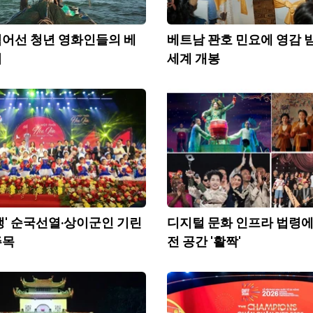
어선 청년 영화인들의 베
베트남 꽌호 민요에 영감 받
기
세계 개봉
생' 순국선열·상이군인 기린
디지털 문화 인프라 법령에
주목
전 공간 '활짝'