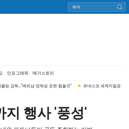
오
인포그래픽
메가스토리
플링 감독..."베트남 정체성 표현 힘쓸것"
유네스코 세계지질공원 동반
까지 행사 '풍성'