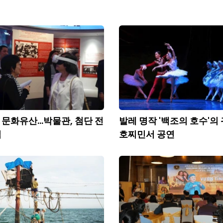
문화유산...박물관, 첨단 전
발레 명작 '백조의 호수'의 
입
호찌민서 공연