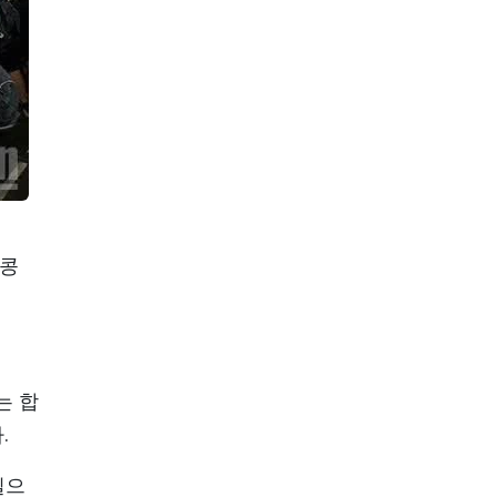
메콩
는 합
.
일으