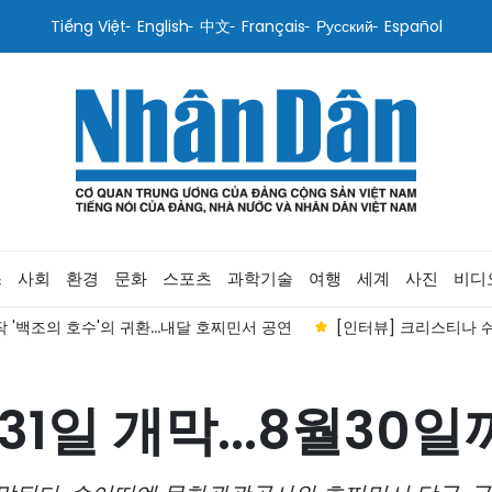
Tiếng Việt
English
中文
Français
Русский
Español
스
사회
환경
문화
스포츠
과학기술
여행
세계
사진
비디
 '백조의 호수'의 귀환...내달 호찌민서 공연
[인터뷰] 크리스티나 쉬
31일 개막...8월30일