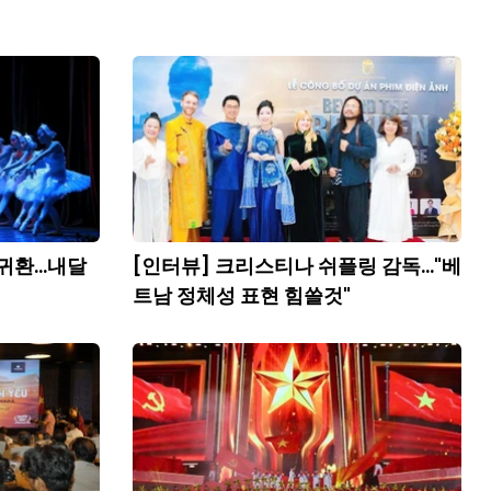
귀환...내달
[인터뷰] 크리스티나 쉬플링 감독..."베
트남 정체성 표현 힘쓸것"