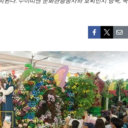
 개막된다. 수이띠엔 문화관광공사와 호찌민시 당국,