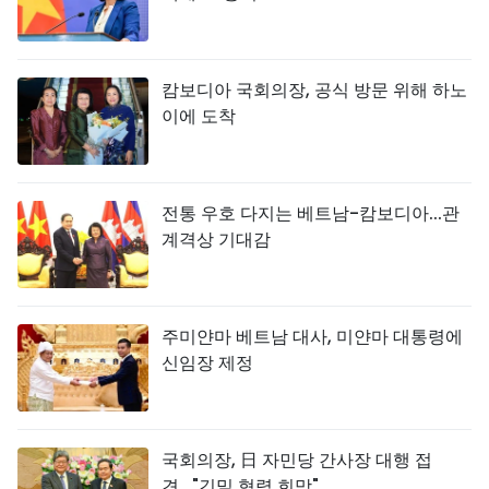
캄보디아 국회의장, 공식 방문 위해 하노
이에 도착
전통 우호 다지는 베트남-캄보디아...관
계격상 기대감
주미얀마 베트남 대사, 미얀마 대통령에
신임장 제정
국회의장, 日 자민당 간사장 대행 접
견..."긴밀 협력 희망"