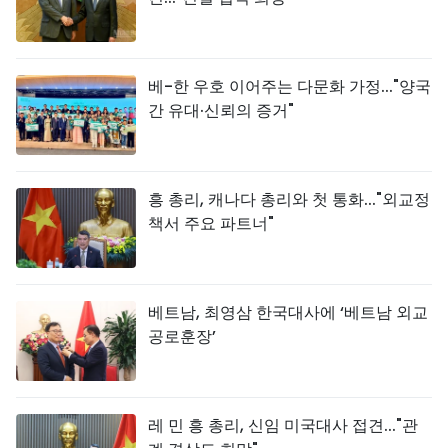
베-한 우호 이어주는 다문화 가정..."양국
간 유대·신뢰의 증거"
흥 총리, 캐나다 총리와 첫 통화..."외교정
책서 주요 파트너"
베트남, 최영삼 한국대사에 ‘베트남 외교
공로훈장’
레 민 흥 총리, 신임 미국대사 접견..."관