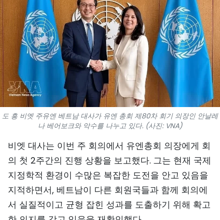
스포츠
과학기술
여행
세계
사진
도 흥 비엣 주유엔 베트남 대사가 유엔 총회 제80차 회기 의장인 안날레
나 베어보크와 악수를 나누고 있다. (사진: VNA)
비디오
비엣 대사는 이번 주 회의에서 유엔총회 의장에게 회
인포그래픽
의 첫 2주간의 진행 상황을 보고했다. 그는 현재 국제
지정학적 환경이 수많은 복잡한 도전을 안고 있음을
메가스토리
지적하면서, 베트남이 다른 회원국들과 함께 회의에
서 실질적이고 균형 잡힌 성과를 도출하기 위해 확고
회사 소개
한 의지를 갖고 있음을 재확인했다.