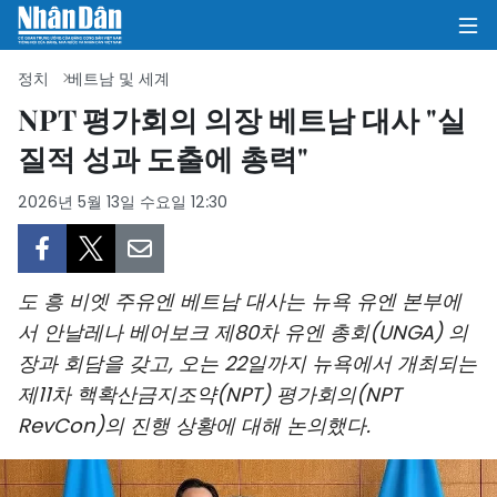
정치
베트남 및 세계
NPT 평가회의 의장 베트남 대사 "실
질적 성과 도출에 총력"
집
2026년 5월 13일 수요일 12:30
정치
의견
도 흥 비엣 주유엔 베트남 대사는 뉴욕 유엔 본부에
비즈니스
서 안날레나 베어보크 제80차 유엔 총회(UNGA) 의
장과 회담을 갖고, 오는 22일까지 뉴욕에서 개최되는
사회
제11차 핵확산금지조약(NPT) 평가회의(NPT
환경
RevCon)의 진행 상황에 대해 논의했다.
문화