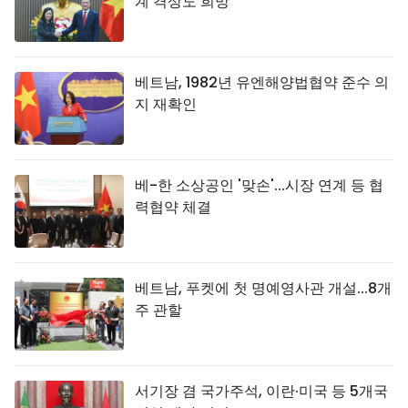
계 격상도 희망"
베트남, 1982년 유엔해양법협약 준수 의
지 재확인
베-한 소상공인 '맞손'...시장 연계 등 협
력협약 체결
베트남, 푸켓에 첫 명예영사관 개설...8개
주 관할
서기장 겸 국가주석, 이란·미국 등 5개국