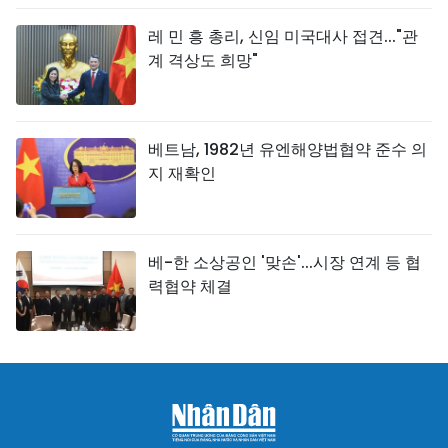
레 민 흥 총리, 신임 미국대사 접견..."관
계 격상도 희망"
베트남, 1982년 유엔해양법협약 준수 의
지 재확인
베-한 소상공인 '맞손'...시장 연계 등 협
력협약 체결