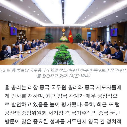
스포츠
과학기술
여행
세계
사진
레 민 흥 베트남 국무총리가 12일 하노이에서 허웨이 주베트남 중국대사
비디오
를 접견하고 있다. (사진: VNA)
흥 총리는 리창 중국 국무원 총리와 중국 지도자들에
인포그래픽
게 인사를 전하며, 최근 양국 관계가 매우 긍정적으
메가스토리
로 발전하고 있음을 높이 평가했다. 특히, 최근 또 럼
공산당 중앙위원회 서기장 겸 국가주석의 중국 국빈
회사 소개
방문이 많은 중요한 성과를 거두면서 양국 간 정치적