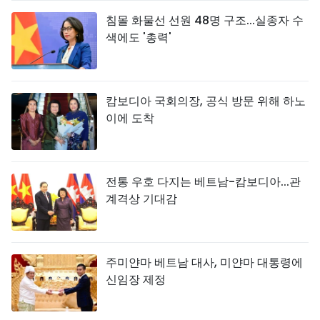
침몰 화물선 선원 48명 구조...실종자 수
색에도 '총력'
캄보디아 국회의장, 공식 방문 위해 하노
이에 도착
전통 우호 다지는 베트남-캄보디아...관
계격상 기대감
주미얀마 베트남 대사, 미얀마 대통령에
신임장 제정