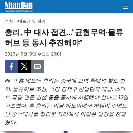
정치
베트남 및 세계
총리, 中 대사 접견..."균형무역·물류
허브 등 동시 추진해야"
집
2026년 5월 13일 수요일 23:01
정치
의견
레 민 흥 베트남 총리는 중국에 교역 확대와 철도 협
비즈니스
력, 물류허브 조성, 국경 경제구·산업단지 개발, 스마
트 국경 관문 건설 등을 동시에 시행해야 한다고 12일
사회
강조했다. 흥 총리는 이날 하노이에서 허웨이 주베트
환경
남 중국대사를 접견한 자리에서 이같은 입장을 전달
했다.
문화