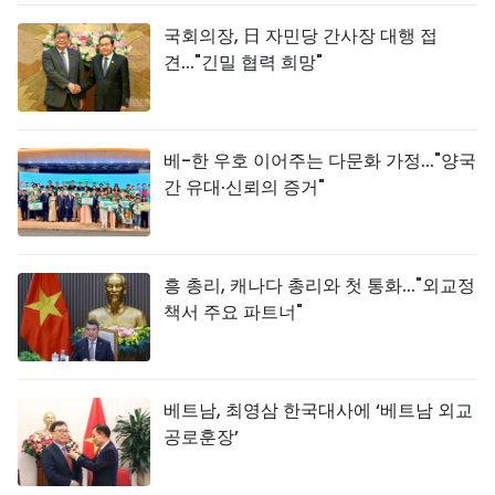
국회의장, 日 자민당 간사장 대행 접
견..."긴밀 협력 희망"
베-한 우호 이어주는 다문화 가정..."양국
간 유대·신뢰의 증거"
흥 총리, 캐나다 총리와 첫 통화..."외교정
책서 주요 파트너"
베트남, 최영삼 한국대사에 ‘베트남 외교
공로훈장’