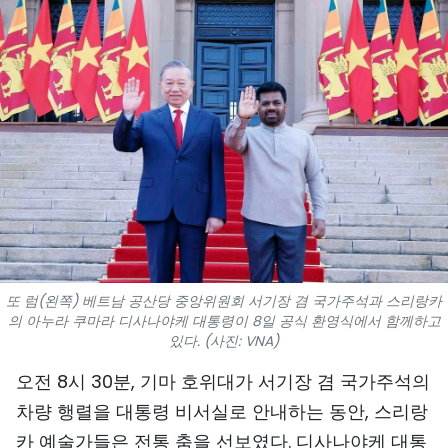
스포츠
과학기술
여행
세계
사진
비디오
또 럼(왼쪽) 베트남 공산당 중앙위원회 서기장 겸 국가주석과 스리랑카
인포그래픽
의 아누라 쿠마라 디사나야케 대통령이 8일 공식 환영식에서 함께하고
있다. (사진: VNA)
메가스토리
오전 8시 30분, 기마 호위대가 서기장 겸 국가주석의
차량 행렬을 대통령 비서실로 안내하는 동안, 스리랑
회사 소개
카 예술가들은 전통 춤을 선보였다. 디사나야케 대통