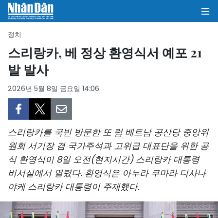
정치
스리랑카, 베 정상 환영식서 예포 21
발 발사
집
2026년 5월 8일 금요일 14:06
정치
의견
스리랑카를 국빈 방문한 또 럼 베트남 공산당 중앙위
비즈니스
원회 서기장 겸 국가주석과 고위급 대표단을 위한 공
식 환영식이 8일 오전(현지시간) 스리랑카 대통령
사회
비서실에서 열렸다. 환영식은 아누라 쿠마라 디사나
환경
야케 스리랑카 대통령이 주재했다.
문화