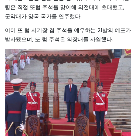
령은 직접 또럼 주석을 맞이해 의전대에 초대했고,
TIẾNG VIỆT
군악대가 양국 국가를 연주했다.
ENGLISH
이어 또 럼 서기장 겸 주석을 예우하는 21발의 예포가
中文
발사됐으며, 또 럼 주석은 의장대를 사열했다.
FRANÇAIS
РУССКИЙ
ESPAÑOL