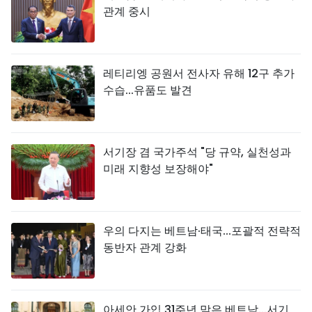
관계 중시
레티리엥 공원서 전사자 유해 12구 추가
수습...유품도 발견
서기장 겸 국가주석 "당 규약, 실천성과
미래 지향성 보장해야"
우의 다지는 베트남·태국...포괄적 전략적
동반자 관계 강화
아세안 가입 31주년 맞은 베트남...서기