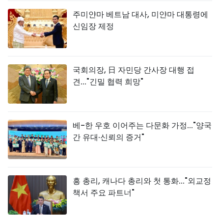
주미얀마 베트남 대사, 미얀마 대통령에
신임장 제정
국회의장, 日 자민당 간사장 대행 접
견..."긴밀 협력 희망"
베-한 우호 이어주는 다문화 가정..."양국
간 유대·신뢰의 증거"
흥 총리, 캐나다 총리와 첫 통화..."외교정
책서 주요 파트너"