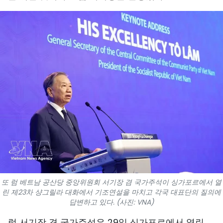
스포츠
과학기술
여행
세계
사진
비디오
인포그래픽
메가스토리
또 럼 베트남 공산당 중앙위원회 서기장 겸 국가주석이 싱가포르에서 열
린 제23차 샹그릴라 대화에서 기조연설을 마치고 각국 대표단의 질의에
답변하고 있다. (사진: VNA)
회사 소개
럼 서기장 겸 국가주석은 29일 싱가포르에서 열린