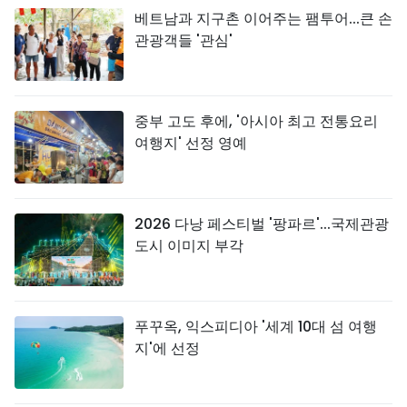
베트남과 지구촌 이어주는 팸투어...큰 손
관광객들 '관심'
중부 고도 후에, '아시아 최고 전통요리
여행지' 선정 영예
2026 다낭 페스티벌 '팡파르'...국제관광
도시 이미지 부각
푸꾸옥, 익스피디아 '세계 10대 섬 여행
지'에 선정