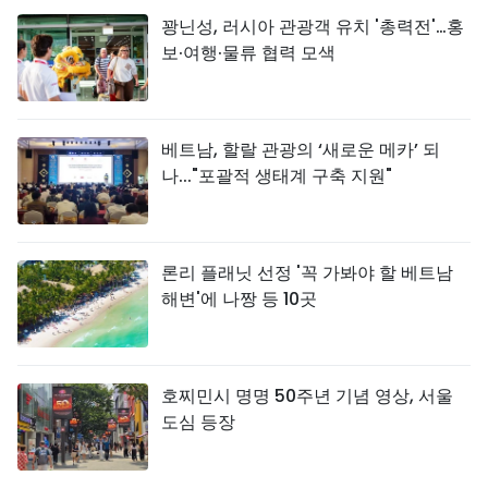
꽝닌성, 러시아 관광객 유치 '총력전'…홍
보·여행·물류 협력 모색
베트남, 할랄 관광의 ‘새로운 메카’ 되
나..."포괄적 생태계 구축 지원"
론리 플래닛 선정 '꼭 가봐야 할 베트남
해변'에 나짱 등 10곳
호찌민시 명명 50주년 기념 영상, 서울
도심 등장