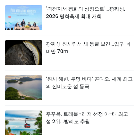
'격전지서 평화의 상징으로'...꽝찌성,
2026 평화축제 확대 개최
꽝찌성 원시림서 새 동굴 발견...입구 너
비만 70m
'원시 해변, 투명 바다' 꼰다오, 세계 최고
의 신비로운 섬 등극
푸꾸옥, 트래블+레저 선정 아-태 최고
섬 2위...발리도 추월