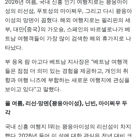
2026년 여름, 국내 신흥 인기 여행지로는 꽝응아이
TIẾNG VIỆT
성의 리선섬, 푸토성의 마이쩌우, 그리고 다시 꽝응아
이성의 망덴이 꼽혔다. 해외 여행지로는 필리핀의 세
ENGLISH
부, 대만(중국)의 가오슝, 스페인의 바르셀로나가 베
中文
트남 여행객들이 가장 많이 검색한 해외 휴가지로 나
타났다.
FRANÇAIS
부 응옥 람 아고다 베트남 지사장은 “베트남 여행객
РУССКИЙ
들은 점점 더 의미 있는 경험을 제공하고, 개인의 취
향과 여행 니즈에 부합하는 새로운 여행지에 관심을
ESPAÑOL
보이고 있다”고 말했다.
올 여름, 리선·망덴(꽝응아이성), 닌빈, 마이쩌우 두
각
국내 신흥 여행지 1위는 꽝응아이성의 리선섬이 차지
했다. 2026년 들어 이 섬에 대한 관심은 전년 대비 크