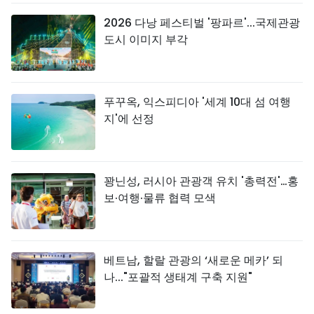
2026 다낭 페스티벌 '팡파르'...국제관광
도시 이미지 부각
푸꾸옥, 익스피디아 '세계 10대 섬 여행
지'에 선정
꽝닌성, 러시아 관광객 유치 '총력전'…홍
보·여행·물류 협력 모색
베트남, 할랄 관광의 ‘새로운 메카’ 되
나..."포괄적 생태계 구축 지원"