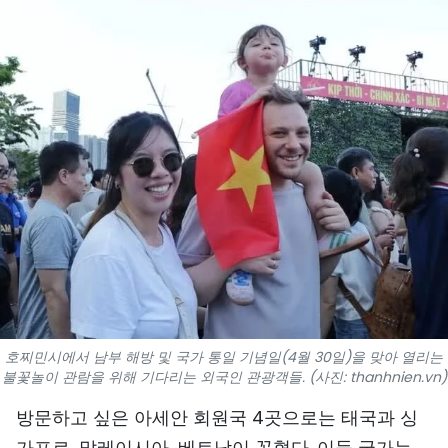
스포츠
과학기술
여행
세계
사진
비디오
인포그래픽
호찌민시에서 남부 해방 및 국가 통일 기념일(4월 30일)을 맞아 열리는
메가스토리
불꽃놀이 관람을 위해 기다리는 외국인 관광객들. (사진: thanhnien.vn)
방문하고 싶은 아세안 회원국 4곳으로는 태국과 싱
회사 소개
가포르, 말레이시아, 베트남이 꼽혔다. 이들 국가는