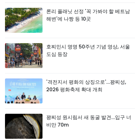
론리 플래닛 선정 '꼭 가봐야 할 베트남
해변'에 나짱 등 10곳
호찌민시 명명 50주년 기념 영상, 서울
도심 등장
'격전지서 평화의 상징으로'...꽝찌성,
2026 평화축제 확대 개최
꽝찌성 원시림서 새 동굴 발견...입구 너
비만 70m