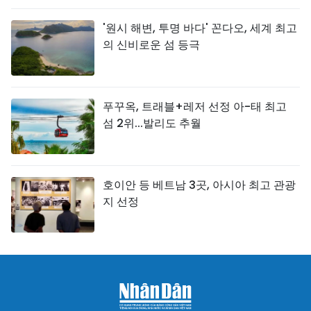
'원시 해변, 투명 바다' 꼰다오, 세계 최고
의 신비로운 섬 등극
푸꾸옥, 트래블+레저 선정 아-태 최고
섬 2위...발리도 추월
호이안 등 베트남 3곳, 아시아 최고 관광
지 선정