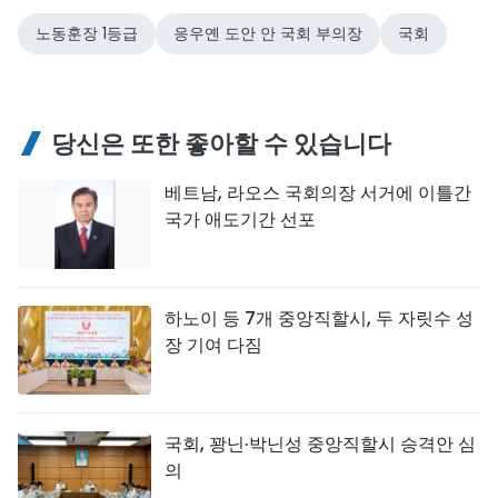
노동훈장 1등급
응우옌 도안 안 국회 부의장
국회
당신은 또한 좋아할 수 있습니다
베트남, 라오스 국회의장 서거에 이틀간
국가 애도기간 선포
하노이 등 7개 중앙직할시, 두 자릿수 성
장 기여 다짐
국회, 꽝닌·박닌성 중앙직할시 승격안 심
의