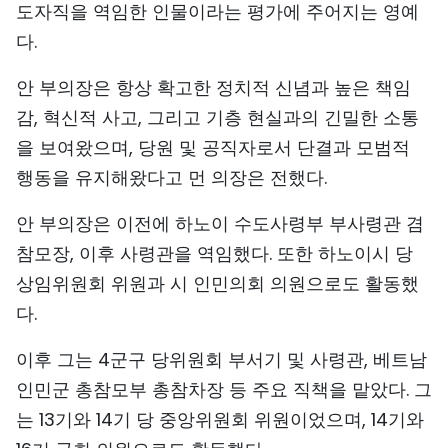
도자직을 역임한 인물이라는 평가에 주어지는 영예
TIẾNG VIỆT
다.
ENGLISH
안 부의장은 항상 확고한 정치적 신념과 높은 책임
감, 혁신적 사고, 그리고 기층 현실과의 긴밀한 소통
中文
을 보여왔으며, 당원 및 공직자로서 단결과 모범적
FRANÇAIS
행동을 유지해왔다고 먼 의장은 전했다.
РУССКИЙ
안 부의장은 이전에 하노이 수도사령부 부사령관 겸
참모장, 이후 사령관을 역임했다. 또한 하노이시 당
ESPAÑOL
상임위원회 위원과 시 인민의회 의원으로도 활동했
다.
이후 그는 4군구 당위원회 부서기 및 사령관, 베트남
인민군 총참모부 총참차장 등 주요 직책을 맡았다. 그
는 13기와 14기 당 중앙위원회 위원이었으며, 14기와