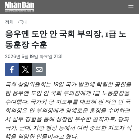
정치
국내
응우옌 도안 안 국회 부의장, 1급 노
동훈장 수훈
집
2026년 5월 19일 화요일 21:31
정치
의견
국회 상임위원회는 19일 국가 발전에 탁월한 공헌을
비즈니스
한 응우옌 도안 안 국회 부의장에게 1급 노동훈장을
수여했다. 국가와 당 지도부를 대표해 쩐 타인 먼 국
사회
회의장은 안 부의장에게 영예로운 훈장을 수여하면
환경
서 실무 경험을 통해 성장한 우수한 공직자로, 당과
국가, 군대, 지방 행정 등에서 여러 중요한 지도자 직
문화
책을 역임한 인물이라고 했다.