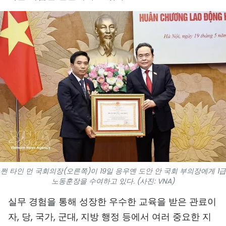
스포츠
과학기술
여행
세계
사진
비디오
인포그래픽
쩐 타인 먼 국회의장(오른쪽)이 19일 응우옌 도안 안 국회 부의장에게 1급
노동훈장을 수여하고 있다. (사진: VNA)
메가스토리
실무 경험을 통해 성장한 우수한 교육을 받은 관료이
회사 소개
자, 당, 국가, 군대, 지방 행정 등에서 여러 중요한 지