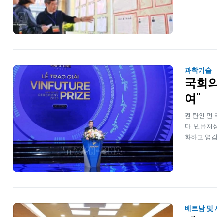
과학기술
국회의
여"
쩐 탄인 먼 
다. 빈퓨처
화하고 영감
베트남 및