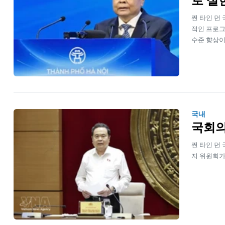
로 실
쩐 타인 먼
적인 프로그
수준 향상이
국내
국회의
쩐 타인 먼
지 위원회가