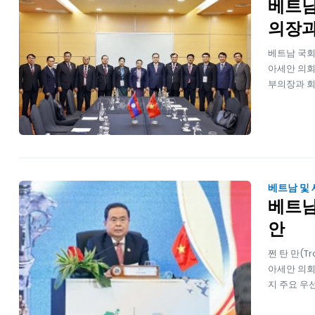
베트남
의장과
베트남 국회 
아세안 의회간
부의장과 회
베트남 및
베트남
안
쩐 탄 만(T
아세안 의회연
지 주요 우