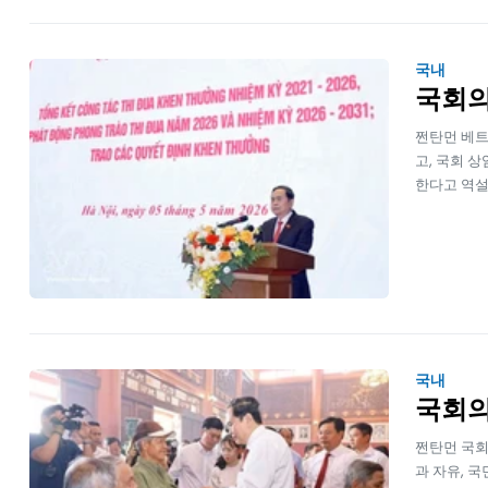
국내
국회의
쩐탄먼 베트
고, 국회 
한다고 역설
국내
국회의
쩐탄먼 국회
과 자유, 