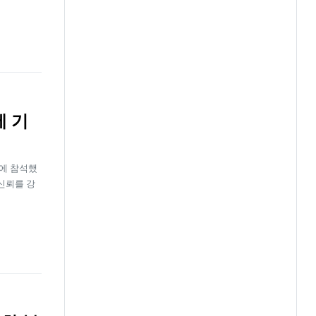
에 기
식에 참석했
신뢰를 강