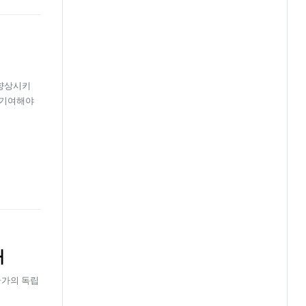
 향상시키
 기여해야
배
국가의 독립