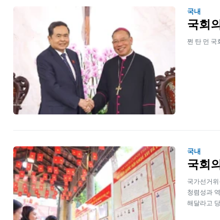
국내
국회의
쩐 탄 먼 
국내
국회의
국가선거위원
청렴성과 역
해달라고 당