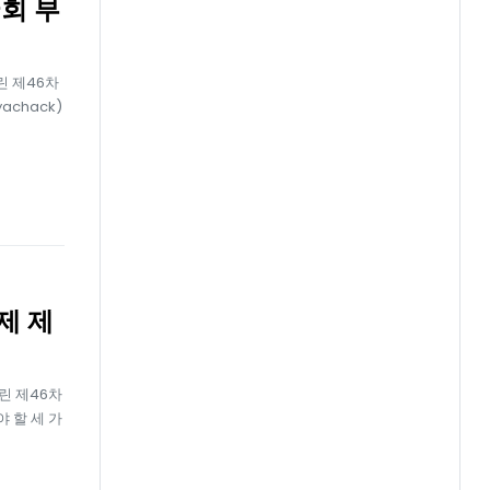
회 부
린 제46차
achack)
제 제
열린 제46차
야 할 세 가