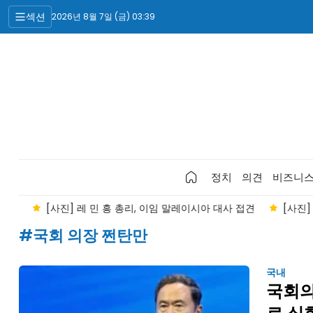
섹션
2026년 8월 7일 (금) 03:39
정치
의견
비즈니
진
[사진] 레 민 흥 총리, 이임 말레이시아 대사 접견
[사진] 
#국회 의장 쩐탄만
국내
국회의