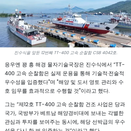
스포츠
과학기술
여행
세계
진수식을 앞둔 12번째 TT-400 고속 순찰함 CSB 4042호.
사진
응우옌 꽝 흥 해경 물자기술국장은 진수식에서 “TT-
400 고속 순찰함은 실제 운용을 통해 기술적·전술적
비디오
우수성을 입증했다"며 "해양 및 도서 영토 관리와 수
호 임무를 효과적으로 수행할 것"이라고 했다.
인포그래픽
그는 “제12호 TT-400 고속 순찰함 건조 사업은 당과
메가스토리
국가, 국방부가 베트남 해양경비대에 보내는 각별한
관심과 투자를 보여주는 동시에, 해당 선박급의 우수
회사 소개
성을 다시 한 번 입증하는 것”이라고 했다.