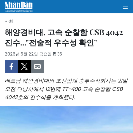
사회
해양경비대, 고속 순찰함 CSB 4042
진수..."전술적 우수성 확인"
집
2026년 5월 22일 금요일 15:35
정치
의견
베트남 해안경비대와 조선업체 송투주식회사는 21일
비즈니스
오전 다낭시에서 12번째 TT-400 고속 순찰함 CSB
4042호의 진수식을 개최했다.
사회
환경
문화