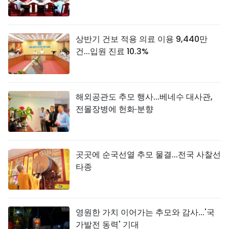
상반기 건보 적용 의료 이용 9,440만
건...입원 진료 10.3%
해외공관도 추모 행사...베네수 대사관,
전몰장병에 헌화·분향
곳곳에 순국선열 추모 물결...전국 사찰선
타종
영원한 가치 이어가는 추모와 감사...'국
가발전 동력' 기대