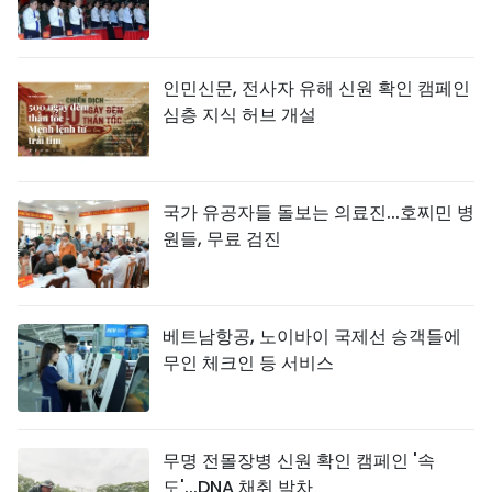
인민신문, 전사자 유해 신원 확인 캠페인
심층 지식 허브 개설
국가 유공자들 돌보는 의료진...호찌민 병
원들, 무료 검진
베트남항공, 노이바이 국제선 승객들에
무인 체크인 등 서비스
무명 전몰장병 신원 확인 캠페인 '속
도'...DNA 채취 박차