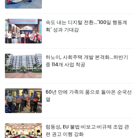
속도 내는 디지털 전환...'100일 행동계
획' 성과 기대감
하노이, 사회주택 개발 본격화...하반기
중 114개 사업 착공
60년 만에 가족의 품으로 돌아온 순국선
열
럼동성, EU 불법·비보고·비규제 조업 관
련 권고 이행 강화