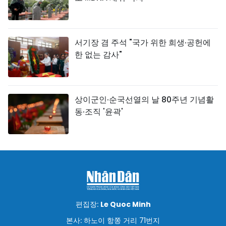
서기장 겸 주석 "국가 위한 희생·공헌에
한 없는 감사"
상이군인·순국선열의 날 80주년 기념활
동·조직 '윤곽'
편집장:
Le Quoc Minh
본사: 하노이 항쫑 거리 71번지