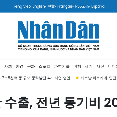
Tiếng Việt
English
中文
Français
Русский
Español
스
사회
환경
문화
스포츠
과학기술
여행
세계
사진
비디
, 7조8천억 동 규모 풍력발전 4개 사업 승인
베트남·튀르키예, 민간항
수출, 전년 동기비 20.