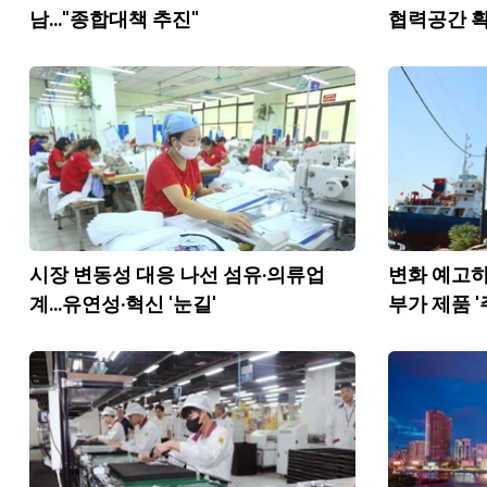
남..."종합대책 추진"
협력공간 확
시장 변동성 대응 나선 섬유·의류업
변화 예고하
계...유연성·혁신 '눈길'
부가 제품 '