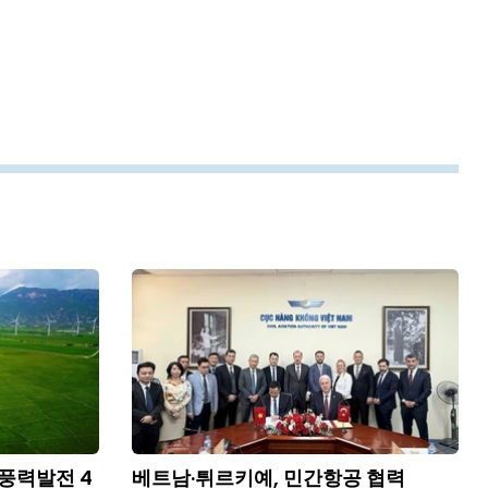
 풍력발전 4
베트남·튀르키예, 민간항공 협력