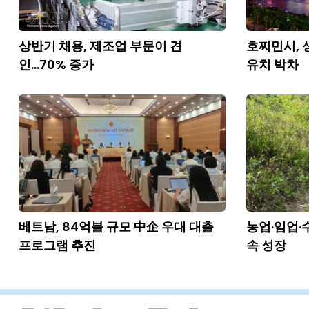
상반기 채용, 제조업 부문이 견
호찌민시, 상
인...70% 증가
유치 박차
베트남, 84억불 규모 中企 우대 대출
농업·임업·
프로그램 추진
속 성장