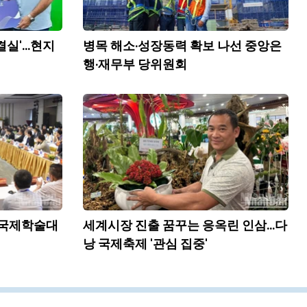
실'...현지
병목 해소·성장동력 확보 나선 중앙은
행·재무부 당위원회
..국제학술대
세계시장 진출 꿈꾸는 응옥린 인삼...다
낭 국제축제 '관심 집중'