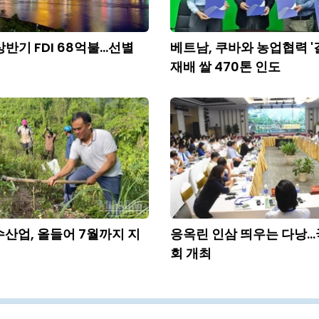
반기 FDI 68억불...선별
베트남, 쿠바와 농업협력 '결
재배 쌀 470톤 인도
수산업, 올들어 7월까지 지
응옥린 인삼 띄우는 다낭.
회 개최