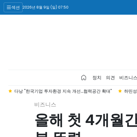
섹션
2026년 8월 9일 (일) 07:50
정치
의견
비즈니
"
다낭 "한국기업 투자환경 지속 개선...협력공간 확대"
하띤성
비즈니스
올해 첫 4개월간 