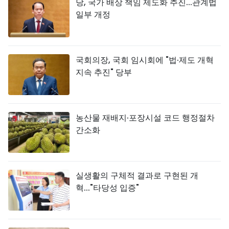
당, 국가 배상 책임 제도화 추진...관계법
일부 개정
국회의장, 국회 임시회에 "법·제도 개혁
지속 추진" 당부
농산물 재배지·포장시설 코드 행정절차
간소화
실생활의 구체적 결과로 구현된 개
혁..."타당성 입증"