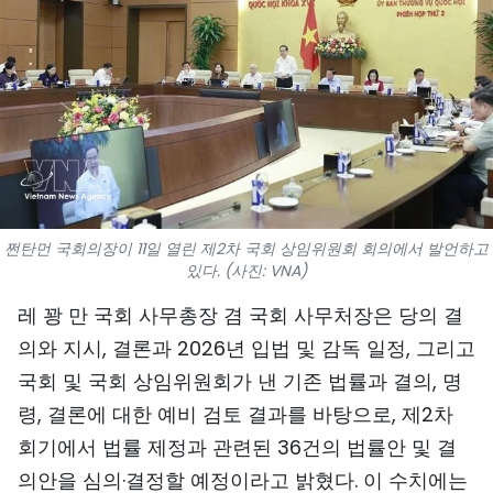
스포츠
과학기술
여행
세계
사진
쩐탄먼 국회의장이 11일 열린 제2차 국회 상임위원회 회의에서 발언하고
있다. (사진: VNA)
비디오
레 꽝 만 국회 사무총장 겸 국회 사무처장은 당의 결
인포그래픽
의와 지시, 결론과 2026년 입법 및 감독 일정, 그리고
국회 및 국회 상임위원회가 낸 기존 법률과 결의, 명
메가스토리
령, 결론에 대한 예비 검토 결과를 바탕으로, 제2차
회기에서 법률 제정과 관련된 36건의 법률안 및 결
회사 소개
의안을 심의·결정할 예정이라고 밝혔다. 이 수치에는