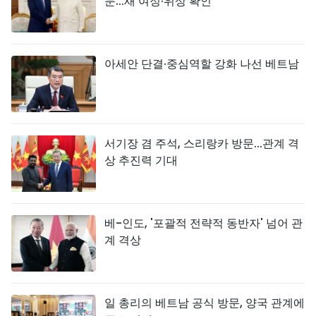
문...새 여정·위상 확인
아세안 단결·중심역할 강화 나선 베트남
서기장 겸 주석, 스리랑카 방문...관계 격
상 추진력 기대
베-인도, '포괄적 전략적 동반자' 넘어 관
계 격상
일 총리의 베트남 공식 방문, 양국 관계에