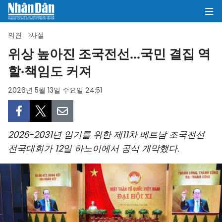
의견
사설
위상 높아진 조국전선...국민 결집 역
할·책임도 커져
집
2026년 5월 13일 수요일 24:51
정치
의견
2026-2031년 임기를 위한 제11차 베트남 조국전선
비즈니스
전국대회가 12일 하노이에서 공식 개막했다.
사회
환경
문화