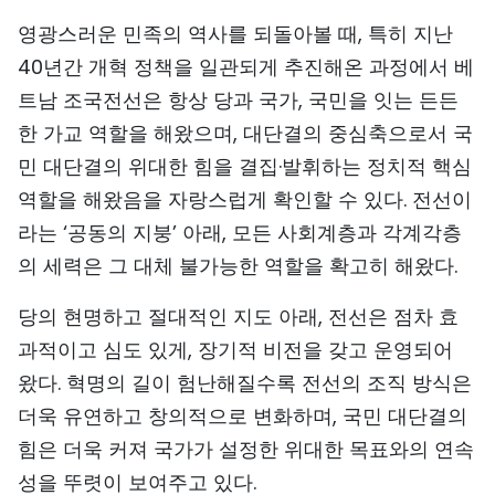
TIẾNG VIỆT
영광스러운 민족의 역사를 되돌아볼 때, 특히 지난
40년간 개혁 정책을 일관되게 추진해온 과정에서 베
ENGLISH
트남 조국전선은 항상 당과 국가, 국민을 잇는 든든
한 가교 역할을 해왔으며, 대단결의 중심축으로서 국
中文
민 대단결의 위대한 힘을 결집·발휘하는 정치적 핵심
FRANÇAIS
역할을 해왔음을 자랑스럽게 확인할 수 있다. 전선이
라는 ‘공동의 지붕’ 아래, 모든 사회계층과 각계각층
РУССКИЙ
의 세력은 그 대체 불가능한 역할을 확고히 해왔다.
ESPAÑOL
당의 현명하고 절대적인 지도 아래, 전선은 점차 효
과적이고 심도 있게, 장기적 비전을 갖고 운영되어
왔다. 혁명의 길이 험난해질수록 전선의 조직 방식은
더욱 유연하고 창의적으로 변화하며, 국민 대단결의
힘은 더욱 커져 국가가 설정한 위대한 목표와의 연속
성을 뚜렷이 보여주고 있다.