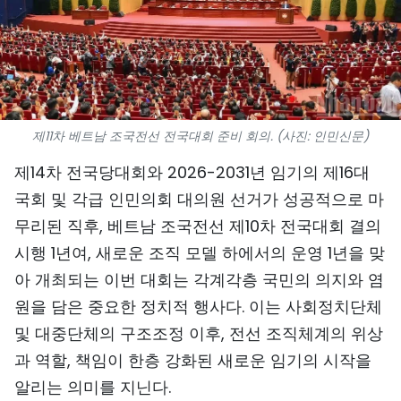
스포츠
과학기술
여행
제11차 베트남 조국전선 전국대회 준비 회의. (사진: 인민신문)
세계
제14차 전국당대회와 2026-2031년 임기의 제16대
사진
국회 및 각급 인민의회 대의원 선거가 성공적으로 마
무리된 직후, 베트남 조국전선 제10차 전국대회 결의
비디오
시행 1년여, 새로운 조직 모델 하에서의 운영 1년을 맞
아 개최되는 이번 대회는 각계각층 국민의 의지와 염
인포그래픽
원을 담은 중요한 정치적 행사다. 이는 사회정치단체
메가스토리
및 대중단체의 구조조정 이후, 전선 조직체계의 위상
과 역할, 책임이 한층 강화된 새로운 임기의 시작을
회사 소개
알리는 의미를 지닌다.