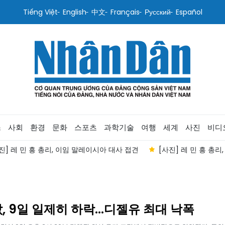
Tiếng Việt
English
中文
Français
Русский
Español
스
사회
환경
문화
스포츠
과학기술
여행
세계
사진
비디
진] 레 민 흥 총리, 이임 말레이시아 대사 접견
[사진] 레 민 흥 총
, 9일 일제히 하락...디젤유 최대 낙폭