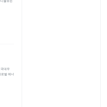
히 디젤유는
혜국대우
글로벌 에너