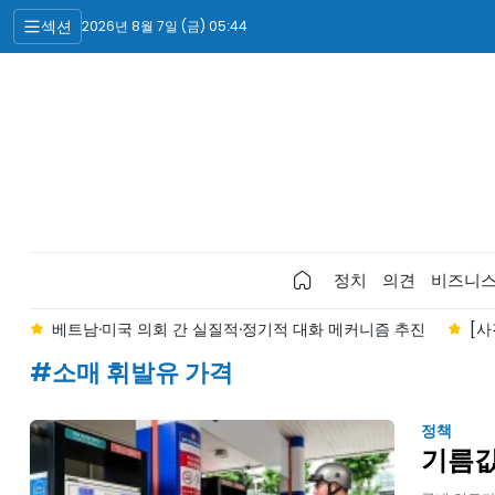
섹션
2026년 8월 7일 (금) 05:44
정치
의견
비즈니
"
베트남·미국 의회 간 실질적·정기적 대화 메커니즘 추진
[사
#소매 휘발유 가격
정책
기름값