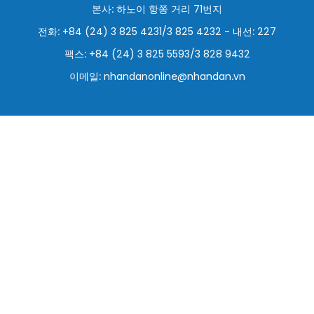
본사: 하노이 항쫑 거리 71번지
스포츠
전화: +84 (24) 3 825 4231/3 825 4232 - 내선: 227
과학기술
팩스: +84 (24) 3 825 5593/3 828 9432
이메일:
nhandanonline@nhandan.vn
여행
세계
사진
비디오
인포그래픽
메가스토리
회사 소개