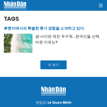
TAGS
#현지에서의 특별한 휴가 경험을 소개하고 있다.
집
괌·사이판 제친 푸꾸옥...한국인들 선택
바뀐 이유는?
정치
의견
더 보기
비즈니스
사회
환경
문화
편집장:
Le Quoc Minh