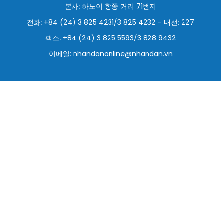
본사: 하노이 항쫑 거리 71번지
스포츠
전화: +84 (24) 3 825 4231/3 825 4232 - 내선: 227
과학기술
팩스: +84 (24) 3 825 5593/3 828 9432
이메일:
nhandanonline@nhandan.vn
여행
세계
사진
비디오
인포그래픽
메가스토리
회사 소개