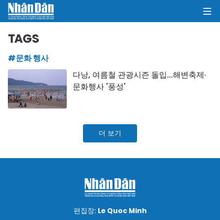
TAGS
#문화 행사
집
다낭, 여름철 관광시즌 돌입...해변축제·
문화행사 '풍성'
정치
의견
더 보기
비즈니스
사회
환경
문화
편집장:
Le Quoc Minh