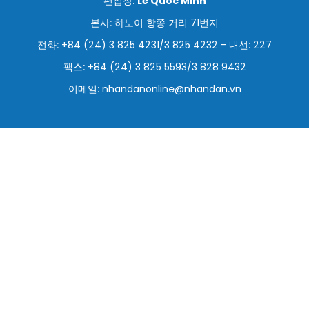
편집장:
Le Quoc Minh
스포츠
본사: 하노이 항쫑 거리 71번지
전화: +84 (24) 3 825 4231/3 825 4232 - 내선: 227
과학기술
팩스: +84 (24) 3 825 5593/3 828 9432
여행
이메일:
nhandanonline@nhandan.vn
세계
사진
비디오
인포그래픽
메가스토리
회사 소개