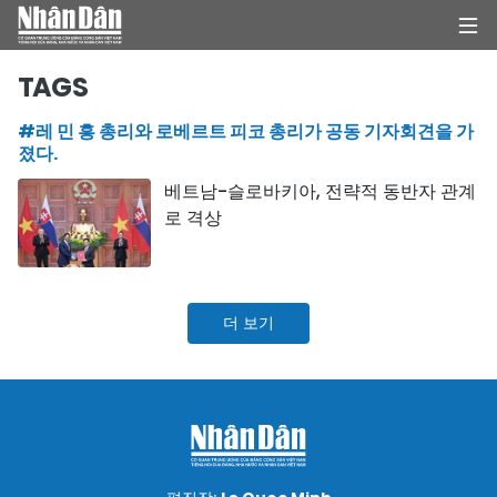
TAGS
#레 민 흥 총리와 로베르트 피코 총리가 공동 기자회견을 가
집
졌다.
베트남-슬로바키아, 전략적 동반자 관계
정치
로 격상
의견
비즈니스
더 보기
사회
환경
문화