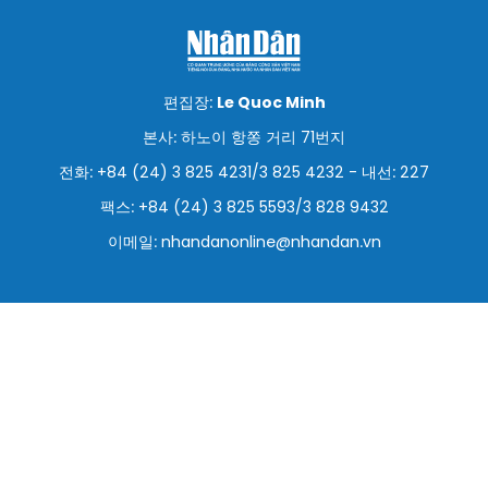
스포츠
과학기술
편집장:
Le Quoc Minh
여행
본사: 하노이 항쫑 거리 71번지
전화: +84 (24) 3 825 4231/3 825 4232 - 내선: 227
세계
팩스: +84 (24) 3 825 5593/3 828 9432
사진
이메일:
nhandanonline@nhandan.vn
비디오
인포그래픽
메가스토리
회사 소개