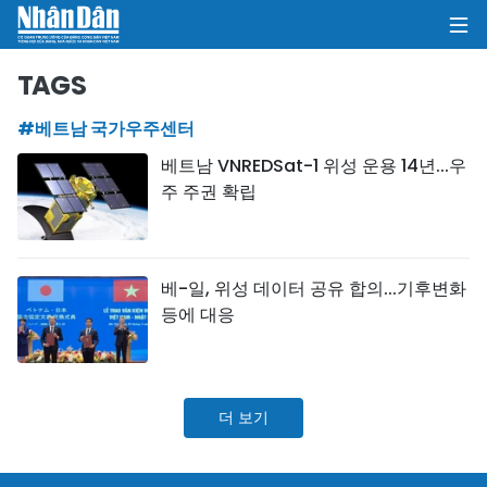
TAGS
#베트남 국가우주센터
집
베트남 VNREDSat-1 위성 운용 14년...우
주 주권 확립
정치
의견
베-일, 위성 데이터 공유 합의...기후변화
비즈니스
등에 대응
사회
환경
더 보기
문화