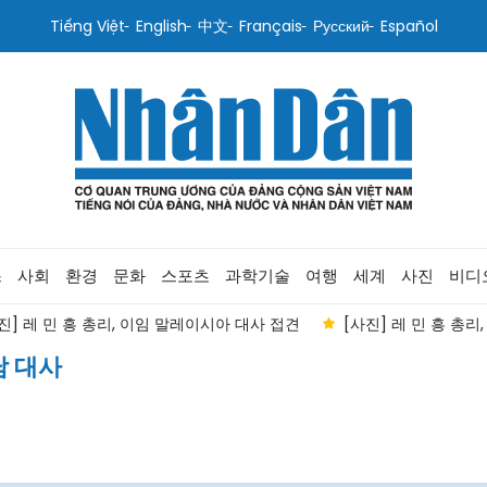
Tiếng Việt
English
中文
Français
Русский
Español
스
사회
환경
문화
스포츠
과학기술
여행
세계
사진
비디
진] 레 민 흥 총리, 이임 말레이시아 대사 접견
[사진] 레 민 흥 총
남 대사