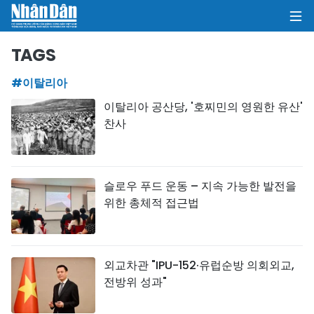
TAGS
#이탈리아
집
이탈리아 공산당, '호찌민의 영원한 유산'
찬사
정치
의견
슬로우 푸드 운동 – 지속 가능한 발전을
비즈니스
위한 총체적 접근법
사회
환경
외교차관 "IPU-152·유럽순방 의회외교,
전방위 성과"
문화