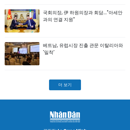
스포츠
국회의장, 伊 하원의장과 회담..."아세안
과의 연결 지원"
과학기술
여행
베트남, 유럽시장 진출 관문 이탈리아와
세계
'밀착'
사진
비디오
더 보기
인포그래픽
메가스토리
회사 소개