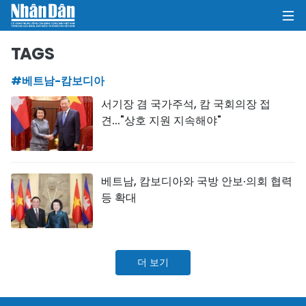
TAGS
#베트남-캄보디아
집
서기장 겸 국가주석, 캄 국회의장 접
견..."상호 지원 지속해야"
정치
의견
베트남, 캄보디아와 국방 안보·의회 협력
비즈니스
등 확대
사회
환경
더 보기
문화