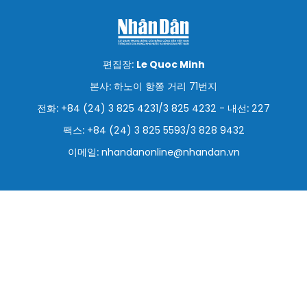
스포츠
과학기술
편집장:
Le Quoc Minh
여행
본사: 하노이 항쫑 거리 71번지
전화: +84 (24) 3 825 4231/3 825 4232 - 내선: 227
세계
팩스: +84 (24) 3 825 5593/3 828 9432
사진
이메일:
nhandanonline@nhandan.vn
비디오
인포그래픽
메가스토리
회사 소개