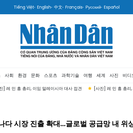
Tiếng Việt
English
中文
Français
Русский
Español
스
사회
환경
문화
스포츠
과학기술
여행
세계
사진
비디
진] 레 민 흥 총리, 이임 말레이시아 대사 접견
[사진] 레 민 흥 총
캐나다 시장 진출 확대...글로벌 공급망 내 위