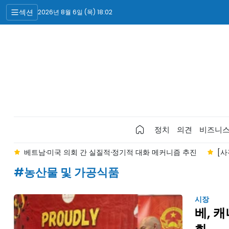
섹션
2026년 8월 6일 (목) 18:02
정치
의견
비즈니
"
베트남·미국 의회 간 실질적·정기적 대화 메커니즘 추진
[사
#농산물 및 가공식품
시장
베, 