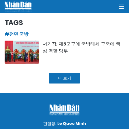
TAGS
#전민 국방
집
서기장, 제5군구에 국방태세 구축에 핵
심 역할 당부
정치
의견
더 보기
비즈니스
사회
환경
문화
편집장:
Le Quoc Minh