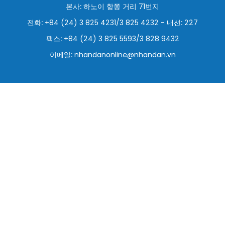
본사: 하노이 항쫑 거리 71번지
스포츠
전화: +84 (24) 3 825 4231/3 825 4232 - 내선: 227
과학기술
팩스: +84 (24) 3 825 5593/3 828 9432
이메일:
nhandanonline@nhandan.vn
여행
세계
사진
비디오
인포그래픽
메가스토리
회사 소개