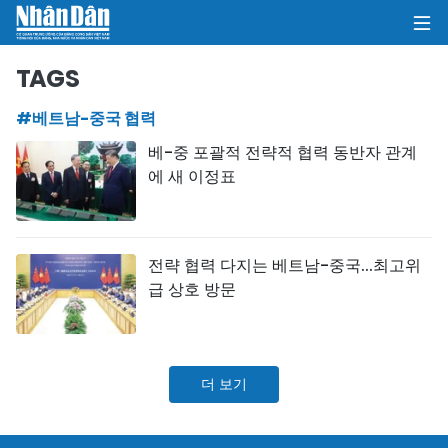
TAGS
#베트남-중국 협력
집
베-중 포괄적 전략적 협력 동반자 관계
에 새 이정표
정치
의견
전략 협력 다지는 베트남-중국...최고위
비즈니스
급 상호 방문
사회
환경
더 보기
문화