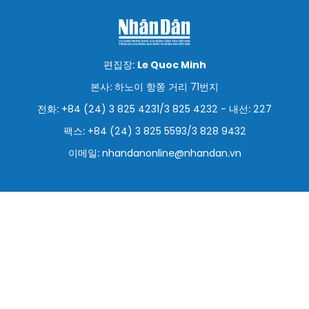
스포츠
과학기술
편집장:
Le Quoc Minh
여행
본사: 하노이 항쫑 거리 71번지
전화: +84 (24) 3 825 4231/3 825 4232 - 내선: 227
세계
팩스: +84 (24) 3 825 5593/3 828 9432
사진
이메일:
nhandanonline@nhandan.vn
비디오
인포그래픽
메가스토리
회사 소개