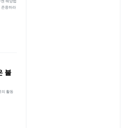
유엔 해양법
을 존중하라
은 불
국의 활동