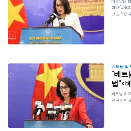
베트남은 황
협약(UNC
고 요구했다
베트남 및
"베트
법"<
베트남 외교
은 완전히 