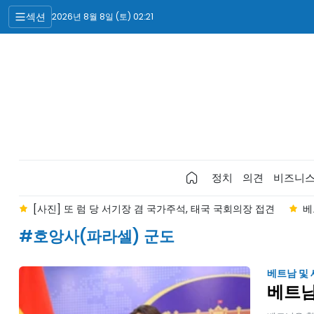
섹션
2026년 8월 8일 (토) 02:21
정치
의견
비즈니
막
[사진] 또 럼 당 서기장 겸 국가주석, 태국 국회의장 접견
베
#호앙사(파라셀) 군도
베트남 및
베트남