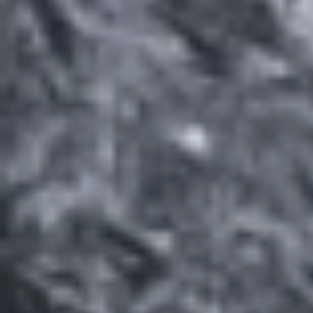
한
때 울창한 원시림과 거대한
동굴들로 이뤄진 ‘잊혀진 세
계’ 베트남 꽝빈성의 퐁냐-케
방 국립공원은 점차 탐사가
진행되면서 지하에 숨겨진 끝
없는 신비를 드러내고 있다. 올해초 진행된
조사에서 영국 동굴연구협회 소속 동굴 전
문가 하워드 림버트가 이끄는 탐사팀은 규
모가 크고 과학적 가치가 높은 신규 동굴 26
개를 조사했다.